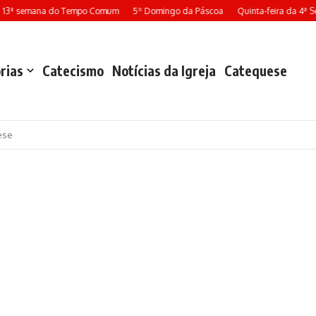
 13ª semana do Tempo Comum
5º Domingo da Páscoa
Quinta-feira da 4ª S
rias
Catecismo
Notícias da Igreja
Catequese
ese