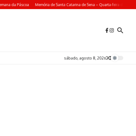
emana da Páscoa
Memória de Santa Catarina de Sena – Quarta-feira da 4ª Se
sábado, agosto 8, 2026