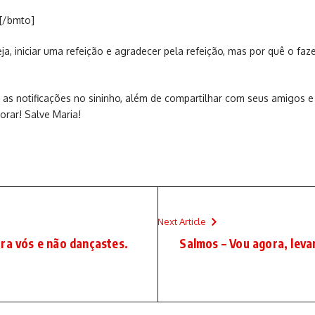
[/bmto]
a, iniciar uma refeição e agradecer pela refeição, mas por quê o faz
var as notificações no sininho, além de compartilhar com seus amigos
rar! Salve Maria!
Next Article
ra vós e não dançastes.
Salmos – Vou agora, leva