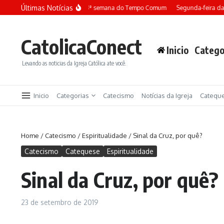
Ir para o conteúdo
Últimas Notícias
Terça-feira da 13ª semana do Tempo Comum
Segunda-feira da
CatolicaConect
Inicio
Catego
Levando as noticias da Igreja Católica ate você.
Inicio
Categorias
Catecismo
Notícias da Igreja
Catequ
Home
/
Catecismo
/
Espiritualidade
/
Sinal da Cruz, por quê?
Catecismo
Catequese
Espiritualidade
Sinal da Cruz, por quê?
23 de setembro de 2019