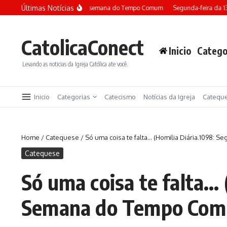
Ir para o conteúdo
Últimas Notícias
Terça-feira da 13ª semana do Tempo Comum
Segunda-feira da 1
CatolicaConect
Inicio
Catego
Levando as noticias da Igreja Católica ate você.
Inicio
Categorias
Catecismo
Notícias da Igreja
Catequ
Home
/
Catequese
/
Só uma coisa te falta… (Homilia Diária.1098:
Catequese
Só uma coisa te falta… 
Semana do Tempo Co