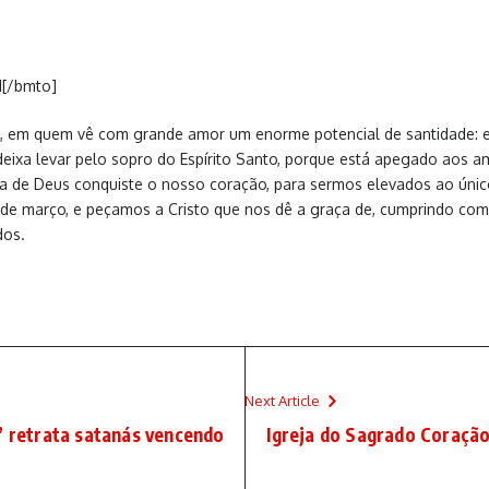
I[/bmto]
, em quem vê com grande amor um enorme potencial de santidade: ele
eixa levar pelo sopro do Espírito Santo, porque está apegado aos a
ça de Deus conquiste o nosso coração, para sermos elevados ao únic
4 de março, e peçamos a Cristo que nos dê a graça de, cumprindo co
dos.
Next Article
” retrata satanás vencendo
Igreja do Sagrado Coração