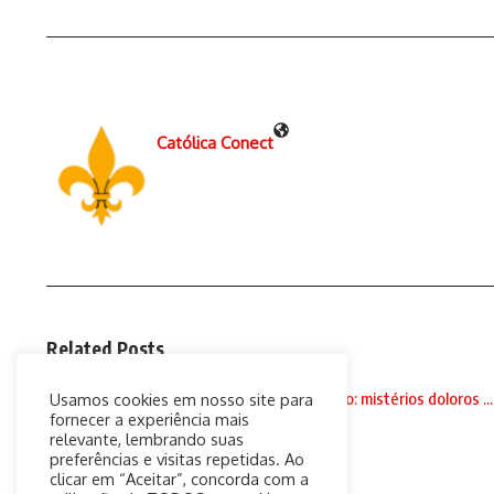
Católica Conect
Related Posts
Santo Terço às 18h, com Padre Paulo Ricardo: mistérios doloros ...
Usamos cookies em nosso site para
fornecer a experiência mais
2 de setembro de 2020
relevante, lembrando suas
preferências e visitas repetidas. Ao
clicar em “Aceitar”, concorda com a