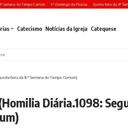
3ª semana do Tempo Comum
5º Domingo da Páscoa
Quinta-feira da 4ª Se
rias
Catecismo
Notícias da Igreja
Catequese
ese
 Segunda-feira da 8.ª Semana do Tempo Comum)
(Homilia Diária.1098: Segu
mum)