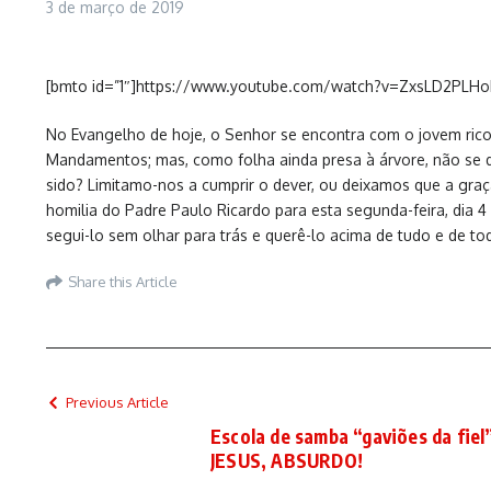
3 de março de 2019
[bmto id=”1″]https://www.youtube.com/watch?v=ZxsLD2PLHo
No Evangelho de hoje, o Senhor se encontra com o jovem rico
Mandamentos; mas, como folha ainda presa à árvore, não se d
sido? Limitamo-nos a cumprir o dever, ou deixamos que a gra
homilia do Padre Paulo Ricardo para esta segunda-feira, dia 
segui-lo sem olhar para trás e querê-lo acima de tudo e de to
Share this Article
Previous Article
Escola de samba “gaviões da fiel
JESUS, ABSURDO!