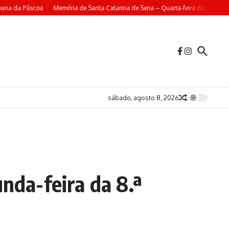
mana da Páscoa
Memória de Santa Catarina de Sena – Quarta-feira da 4ª Sema
sábado, agosto 8, 2026
nda-feira da 8.ª