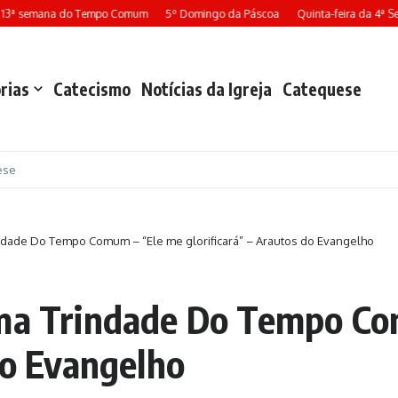
13ª semana do Tempo Comum
5º Domingo da Páscoa
Quinta-feira da 4ª Se
rias
Catecismo
Notícias da Igreja
Catequese
ese
ndade Do Tempo Comum – “Ele me glorificará” – Arautos do Evangelho
ima Trindade Do Tempo C
do Evangelho