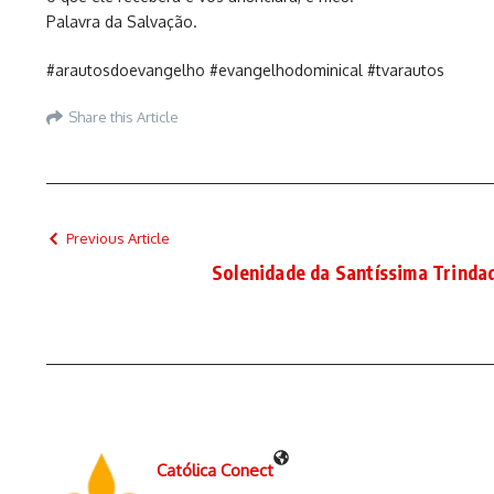
Palavra da Salvação.
#arautosdoevangelho #evangelhodominical #tvarautos
Share this Article
Previous Article
Solenidade da Santíssima Trinda
Católica Conect