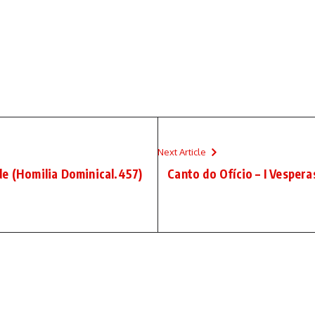
Next Article
de (Homilia Dominical.457)
Canto do Ofício – I Vesper