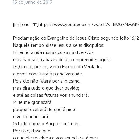
15 de junho de 2019
[bmto id=”1″]https://www.youtube.com/watch?v=hMG7Nvv6K
Proclamação do Evangelho de Jesus Cristo segundo João 16,12
Naquele tempo, disse Jesus a seus discípulos:
12Tenho ainda muitas coisas a dizer-vos,
mas não sois capazes de as compreender agora.
13Quando, porém, vier o Espírito da Verdade,
ele vos conduzirá à plena verdade.
Pois ele não falará por si mesmo,
mas dirá tudo o que tiver ouvido;
e até as coisas futuras vos anunciará.
14Ele me glorificará,
porque receberá do que é meu
e vo-lo anunciará.
15Tudo o que o Pai possui é meu.
Por isso, disse que
o que ele receberá e vos anunciará, é meu.