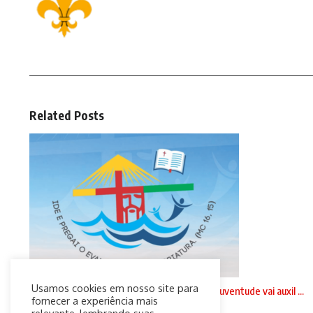
Related Posts
Usamos cookies em nosso site para
NE 5: Material lançado pela comissão para a juventude vai auxil ...
fornecer a experiência mais
5 de agosto de 2021