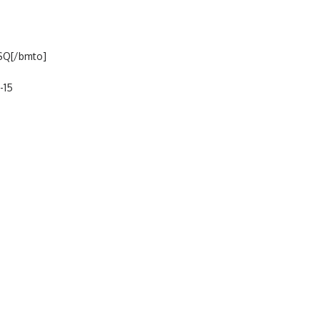
SQ[/bmto]
-15