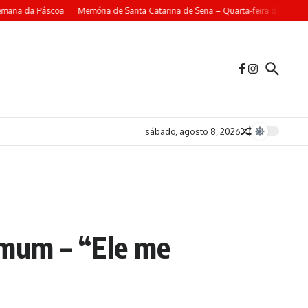
mana da Páscoa
Memória de Santa Catarina de Sena – Quarta-feira da 4ª Sem
sábado, agosto 8, 2026
omum – “Ele me