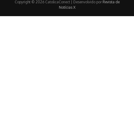
Copyright © 2026 CatolicaConect | Desenvolvido por
Revista de
Notícias X