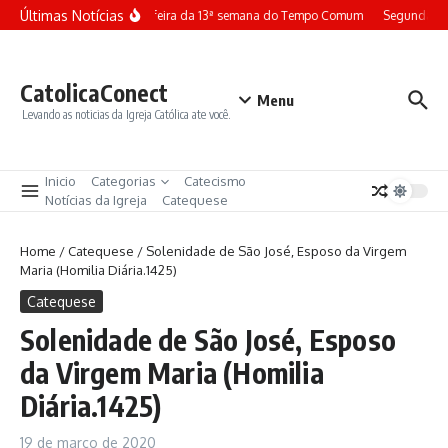
Ir para o conteúdo
Últimas Notícias
Terça-feira da 13ª semana do Tempo Comum
Segunda-fe
CatolicaConect
Menu
Levando as noticias da Igreja Católica ate você.
Inicio
Categorias
Catecismo
Notícias da Igreja
Catequese
Home
/
Catequese
/
Solenidade de São José, Esposo da Virgem
Maria (Homilia Diária.1425)
Catequese
Solenidade de São José, Esposo
da Virgem Maria (Homilia
Diária.1425)
19 de março de 2020