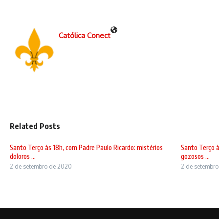
Católica Conect
Related Posts
Santo Terço às 18h, com Padre Paulo Ricardo: mistérios
Santo Terço à
doloros ...
gozosos ...
2 de setembro de 2020
2 de setembr