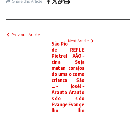
Share this Article
Previous Article
Next Article
São Pio
de
REFLE
Pietrel
XÃO –
cina
Seja
matan
corajos
do uma
o como
criança
São
… –
José! –
Arauto
Arauto
s do
s do
Evange
Evange
lho
lho