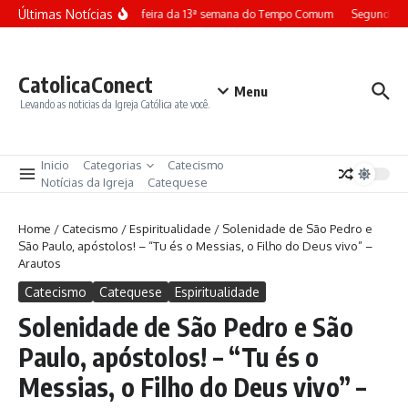
Ir para o conteúdo
Últimas Notícias
Terça-feira da 13ª semana do Tempo Comum
Segunda-fe
CatolicaConect
Menu
Levando as noticias da Igreja Católica ate você.
Inicio
Categorias
Catecismo
Notícias da Igreja
Catequese
Home
/
Catecismo
/
Espiritualidade
/
Solenidade de São Pedro e
São Paulo, apóstolos! – “Tu és o Messias, o Filho do Deus vivo” –
Arautos
Catecismo
Catequese
Espiritualidade
Solenidade de São Pedro e São
Paulo, apóstolos! – “Tu és o
Messias, o Filho do Deus vivo” –