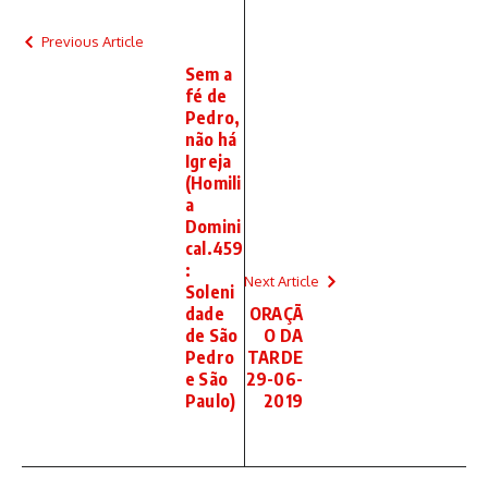
Previous Article
Sem a
fé de
Pedro,
não há
Igreja
(Homili
a
Domini
cal.459
:
Next Article
Soleni
dade
ORAÇÃ
de São
O DA
Pedro
TARDE
e São
29-06-
Paulo)
2019