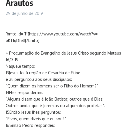
Arautos
29 de junho de 2019
[bmto id=”1″]https://www.youtube.com/watch?v=-
bKTJqDfetI[/bmto]
+ Proclamação do Evangelho de Jesus Cristo segundo Mateus
16,13-19
Naquele tempo:
13Jesus foi à região de Cesaréia de Filipe
e ali perguntou aos seus discípulos:
“Quem dizem os homens ser o Filho do Homem?”
14Eles responderam:
“Alguns dizem que é João Batista; outros que é Elias;
Outros ainda, que é Jeremias ou algum dos profetas”.
15Então Jesus lhes perguntou:
“E vós, quem dizeis que eu sou?”
16Simão Pedro respondeu: