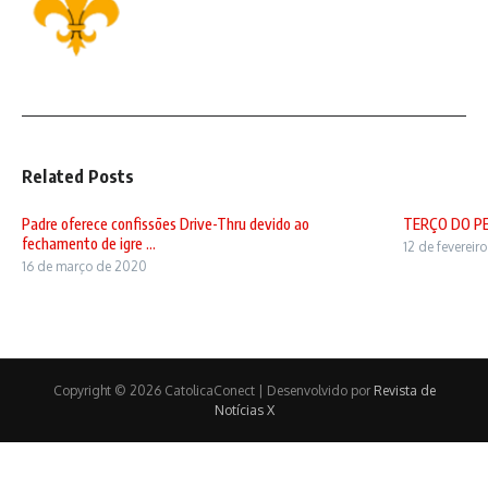
Related Posts
Padre oferece confissões Drive-Thru devido ao
TERÇO DO P
fechamento de igre ...
12 de fevereir
16 de março de 2020
Copyright © 2026 CatolicaConect | Desenvolvido por
Revista de
Notícias X