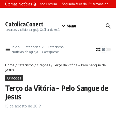
Ir para o conteúdo
Últimas Notícias
a-feira da 13ª semana do Tempo Comum
Segunda-feira da 13ª semana do Te
CatolicaConect
Menu
Levando as noticias da Igreja Católica ate você.
Inicio
Categorias
Catecismo
Notícias da Igreja
Catequese
Home
/
Catecismo
/
Orações
/
Terço da Vitória – Pelo Sangue de
Jesus
Orações
Terço da Vitória – Pelo Sangue de
Jesus
15 de agosto de 2019