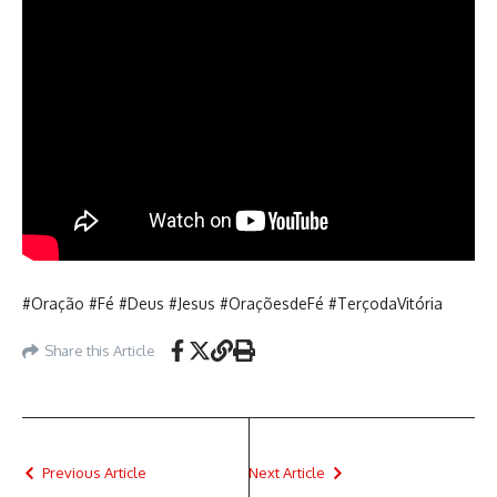
#Oração #Fé #Deus #Jesus #OraçõesdeFé #TerçodaVitória
Share this Article
Previous Article
Next Article