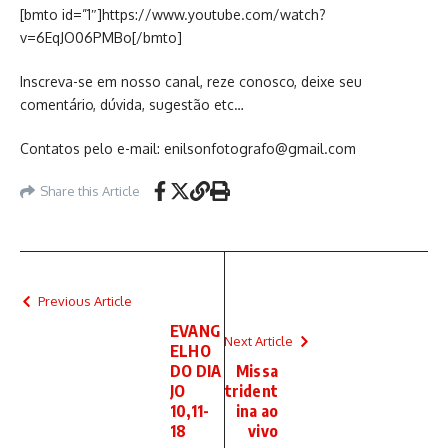
[bmto id=”1″]https://www.youtube.com/watch?
v=6EqJO06PMBo[/bmto]
Inscreva-se em nosso canal, reze conosco, deixe seu
comentário, dúvida, sugestão etc…
Contatos pelo e-mail: enilsonfotografo@gmail.com
Share this Article
Previous Article
EVANG
Next Article
ELHO
DO DIA
Missa
JO
trident
10,11-
ina ao
18
vivo