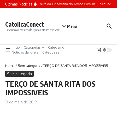
Ir para o conteúdo
Últimas Notícias
Terça-feira da 13ª semana do Tempo Comum
Segunda-fe
CatolicaConect
Menu
Levando as noticias da Igreja Católica ate você.
Inicio
Categorias
Catecismo
Notícias da Igreja
Catequese
Home
/
Sem categoria
/
TERÇO DE SANTA RITA DOS IMPOSSIVEIS
Sem categoria
TERÇO DE SANTA RITA DOS
IMPOSSIVEIS
13 de maio de 2019