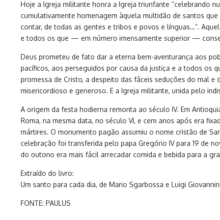
Hoje a Igreja militante honra a Igreja triunfante “celebrand
cumulativamente homenagem àquela multidão de santos que po
contar, de todas as gentes e tribos e povos e línguas…”. Aqu
e todos os que — em número imensamente superior — consegui
Deus prometeu de fato dar a eterna bem-aventurança aos pobre
pacíficos, aos perseguidos por causa da justiça e a todos os 
promessa de Cristo, a despeito das fáceis seduções do mal e
misericordioso e generoso. E a Igreja militante, unida pelo in
A origem da festa hodierna remonta ao século IV. Em Antioqui
Roma, na mesma data, no século VI, e cem anos após era fixa
mártires. O monumento pagão assumiu o nome cristão de Santa
celebração foi transferida pelo papa Gregório IV para 19 de n
do outono era mais fácil arrecadar comida e bebida para a g
Extraído do livro:
Um santo para cada dia, de Mario Sgarbossa e Luigi Giovannini
FONTE: PAULUS