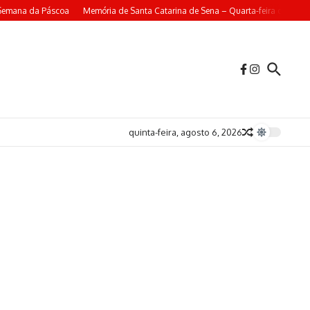
Semana da Páscoa
Memória de Santa Catarina de Sena – Quarta-feira da 4ª Se
quinta-feira, agosto 6, 2026