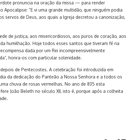
cerdote pronuncia na oração da missa — para render
 Apocalipse: “E vi uma grande multidão, que ninguém podia
s servos de Deus, aos quais a Igreja decretou a canonização,
e de justiça, aos misericordiosos, aos puros de coração, aos
 e da humilhação. Hoje todos esses santos que tiveram fé na
e recompensa dada por um Rei incompreensivelmente
ida”, honra-os com particular solenidade.
depois de Pentecostes. A celebração foi introduzida em
o dia da dedicação do Panteão a Nossa Senhora e a todos os
r uma chuva de rosas vermelhas. No ano de 835 esta
re João Beleth no século XII, isto é, porque após a colheita
ade.