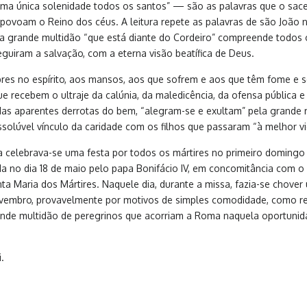
o numa única solenidade todos os santos” — são as palavras que o sa
voam o Reino dos céus. A leitura repete as palavras de são João no
ela grande multidão “que está diante do Cordeiro” compreende todos o
ram a salvação, com a eterna visão beatífica de Deus.
s no espírito, aos mansos, aos que sofrem e aos que têm fome e sed
que recebem o ultraje da calúnia, da maledicência, da ofensa pública
 das aparentes derrotas do bem, “alegram-se e exultam” pela grand
dissolúvel vínculo da caridade com os filhos que passaram “à melhor v
a celebrava-se uma festa por todos os mártires no primeiro domingo 
da no dia 18 de maio pelo papa Bonifácio IV, em concomitância com 
 Maria dos Mártires. Naquele dia, durante a missa, fazia-se chove
ovembro, provavelmente por motivos de simples comodidade, como refe
rande multidão de peregrinos que acorriam a Roma naquela oportunid
.