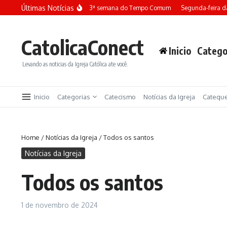
Ir para o conteúdo
Últimas Notícias
Terça-feira da 13ª semana do Tempo Comum
Segunda-feira da
CatolicaConect
Inicio
Catego
Levando as noticias da Igreja Católica ate você.
Inicio
Categorias
Catecismo
Notícias da Igreja
Catequ
Home
/
Notícias da Igreja
/
Todos os santos
Notícias da Igreja
Todos os santos
1 de novembro de 2024