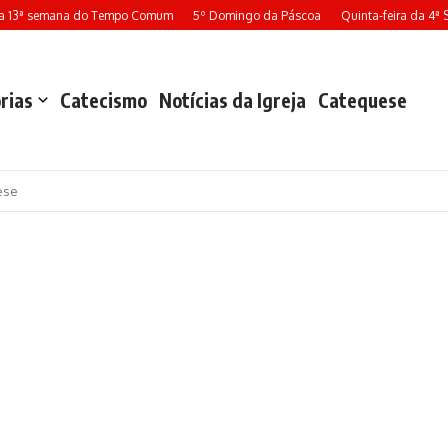
 13ª semana do Tempo Comum
5º Domingo da Páscoa
Quinta-feira da 4ª 
rias
Catecismo
Notícias da Igreja
Catequese
ese