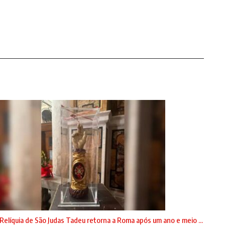
Relíquia de São Judas Tadeu retorna a Roma após um ano e meio ...