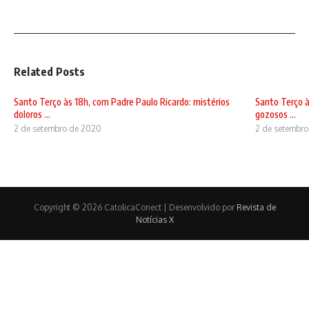
Related Posts
Santo Terço às 18h, com Padre Paulo Ricardo: mistérios
Santo Terço à
doloros ...
gozosos ...
2 de setembro de 2020
2 de setembr
Copyright © 2026 CatolicaConect | Desenvolvido por
Revista de
Notícias X