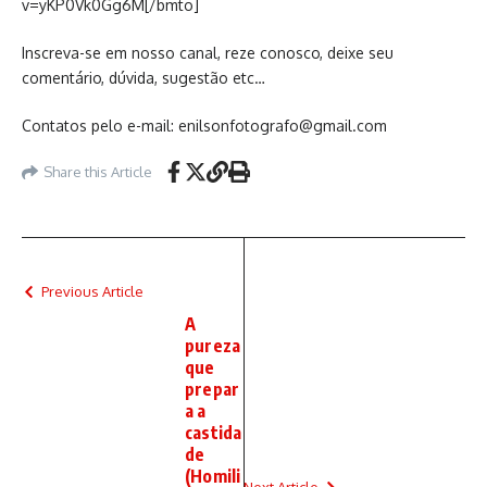
v=yKP0Vk0Gg6M[/bmto]
Inscreva-se em nosso canal, reze conosco, deixe seu
comentário, dúvida, sugestão etc…
Contatos pelo e-mail: enilsonfotografo@gmail.com
Share this Article
Previous Article
A
pureza
que
prepar
a a
castida
de
(Homili