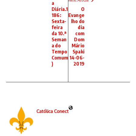
Next Article
a
Diária.1
O
186:
Evange
Sexta-
lho do
feira
dia
da 10.ª
com
Seman
Dom
a do
Mário
Tempo
Spaki
Comum
14-06-
)
2019
Católica Conect