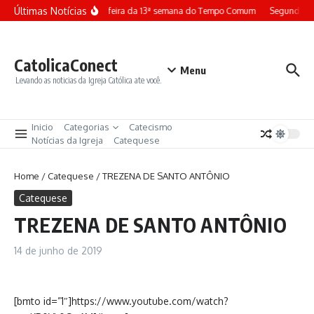
Ir para o conteúdo
Últimas Notícias
Terça-feira da 13ª semana do Tempo Comum
Segunda-fe
CatolicaConect
Menu
Levando as noticias da Igreja Católica ate você.
Inicio
Categorias
Catecismo
Notícias da Igreja
Catequese
Home
/
Catequese
/
TREZENA DE SANTO ANTÔNIO
Catequese
TREZENA DE SANTO ANTÔNIO
14 de junho de 2019
[bmto id=”1″]https://www.youtube.com/watch?