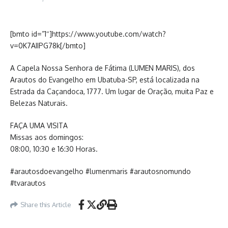
[bmto id=”1″]https://www.youtube.com/watch?
v=0K7AIIPG78k[/bmto]
A Capela Nossa Senhora de Fátima (LUMEN MARIS), dos
Arautos do Evangelho em Ubatuba-SP, está localizada na
Estrada da Caçandoca, 1777. Um lugar de Oração, muita Paz e
Belezas Naturais.
FAÇA UMA VISITA
Missas aos domingos:
08:00, 10:30 e 16:30 Horas.
#arautosdoevangelho #lumenmaris #arautosnomundo
#tvarautos
Share this Article