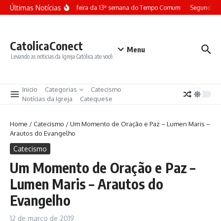
Ir para o conteúdo
Últimas Notícias
Terça-feira da 13ª semana do Tempo Comum
Segunda-fe
CatolicaConect
Menu
Levando as noticias da Igreja Católica ate você.
Inicio
Categorias
Catecismo
Notícias da Igreja
Catequese
Home
/
Catecismo
/
Um Momento de Oração e Paz – Lumen Maris –
Arautos do Evangelho
Catecismo
Um Momento de Oração e Paz –
Lumen Maris – Arautos do
Evangelho
12 de março de 2019