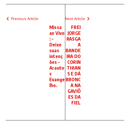
Previous Article
Next Article
Missa
FREI
ao Vivo
JORGE
: –
RASGA
Deixe
A
suas
BANDE
intenç
IRA DO
ões –
CORIN
Arauto
THIAN
s
S E DÁ
Evange
BRONC
lho.
A NA
GAVIÕ
ES DA
FIEL