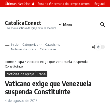
Ir para o conteúdo
Últimas Notícias
Terça-feira da 13ª semana do Tempo Comum
Segunda-fe
CatolicaConect
Menu
Levando as noticias da Igreja Católica ate você.
Inicio
Categorias
Catecismo
Notícias da Igreja
Catequese
Home
/
Papa
/
Vaticano exige que Venezuela suspenda
Constituinte
Notícias da Igreja
Papa
Vaticano exige que Venezuela
suspenda Constituinte
4 de agosto de 2017