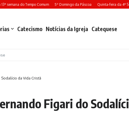
13ª semana do Tempo Comum
5º Domingo da Páscoa
Quinta-feira da 4ª Se
rias
Catecismo
Notícias da Igreja
Catequese
ese
 Sodalício da Vida Cristã
ernando Figari do Sodalíci