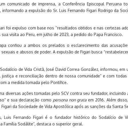
um comunicado de imprensa, a Conferência Episcopal Peruana tor
informando a expulsão do Sr. Luis Fernando Figari Rodrigo da Socie
ari foi expulso com base nos “resultados obtidos e nas certezas adq
 sua visita ao Peru, em julho de 2023, a pedido do Papa Francisco.
apa confiou a ambos os prelados o esclarecimento das acusaçõe
 sexuais e abusos de poder. A expulsão de Figari busca “restabelecer 
 Sodalício de Vida Cristã, José David Correa González, informou, e
, justiça e reconciliação dentro de nossa comunidade” e com todas 
om a medida tomada pelo Pontífice.
a diversas ações tomadas pelo SCV contra seu fundador, incluindo a
so” e sua declaração como
persona non grata
em 2016. Além disso, 
 Figari da Sociedade de Vida Apostólica após as sanções da Santa S
 Luis Fernando Figari é o fundador histórico do Sodalício de V
 Família Sodálite”, destaca o superior geral.