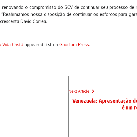
i renovando o compromisso do SCV de continuar seu processo de r
. “Reafirmamos nossa disposição de continuar os esforços para ga
acrescenta David Correa.
 Vida Cristã
appeared first on
Gaudium Press
.
Next Article
Venezuela: Apresentação d
é um 