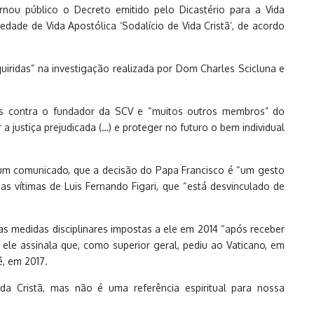
nou público o Decreto emitido pelo Dicastério para a Vida
dade de Vida Apostólica ‘Sodalício de Vida Cristã’, de acordo
uiridas” na investigação realizada por Dom Charles Scicluna e
s contra o fundador da SCV e “muitos outros membros” do
a justiça prejudicada (…) e proteger no futuro o bem individual
m um comunicado, que a decisão do Papa Francisco é “um gesto
as vítimas de Luis Fernando Figari, que “está desvinculado de
s medidas disciplinares impostas a ele em 2014 “após receber
ele assinala que, como superior geral, pediu ao Vaticano, em
é, em 2017.
ida Cristã, mas não é uma referência espiritual para nossa