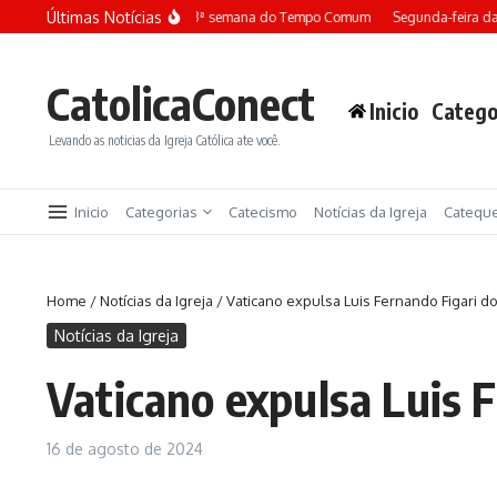
Ir para o conteúdo
Últimas Notícias
Terça-feira da 13ª semana do Tempo Comum
Segunda-feira da 
CatolicaConect
Inicio
Catego
Levando as noticias da Igreja Católica ate você.
Inicio
Categorias
Catecismo
Notícias da Igreja
Catequ
Home
/
Notícias da Igreja
/
Vaticano expulsa Luis Fernando Figari do
Notícias da Igreja
Vaticano expulsa Luis F
16 de agosto de 2024