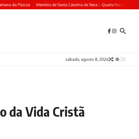
mana da Páscoa
Memória de Santa Catarina de Sena – Quarta-feira da 4ª Sema
sábado, agosto 8, 2026
o da Vida Cristã