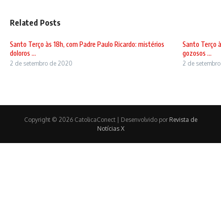
Related Posts
Santo Terço às 18h, com Padre Paulo Ricardo: mistérios
Santo Terço à
doloros ...
gozosos ...
2 de setembro de 2020
2 de setembr
Copyright © 2026 CatolicaConect | Desenvolvido por
Revista de
Notícias X