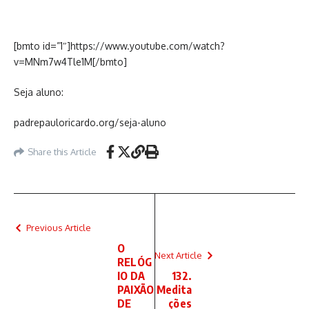
[bmto id=”1″]https://www.youtube.com/watch?
v=MNm7w4Tle1M[/bmto]
Seja aluno:
padrepauloricardo.org/seja-aluno
Share this Article
Previous Article
O
Next Article
RELÓG
IO DA
132.
PAIXÃO
Medita
DE
ções