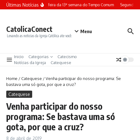
Ir para o conteúdo
Últimas Notícias
Terça-feira da 13ª semana do Tempo Comum
Segunda-fe
CatolicaConect
Menu
Levando as noticias da Igreja Católica ate você.
Inicio
Categorias
Catecismo
Notícias da Igreja
Catequese
Home
/
Catequese
/
Venha participar do nosso programa: Se
bastava uma só gota, por que a cruz?
Catequese
Venha participar do nosso
programa: Se bastava uma só
gota, por que a cruz?
8 de abril de 2019