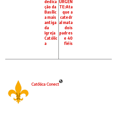
dedica
URGEN
ção da
TE:Ata
Basílic
que a
a mais
catedr
antiga
al mata
da
dois
Igreja
padres
Católic
e 40
a
fiéis
Católica Conect