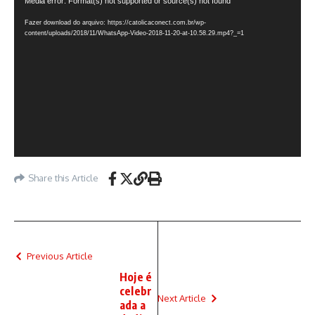
Tocador
Media error: Format(s) not supported or source(s) not found
de
Fazer download do arquivo: https://catolicaconect.com.br/wp-
vídeo
content/uploads/2018/11/WhatsApp-Video-2018-11-20-at-10.58.29.mp4?_=1
Share this Article
Previous Article
Hoje é
celebr
Next Article
ada a