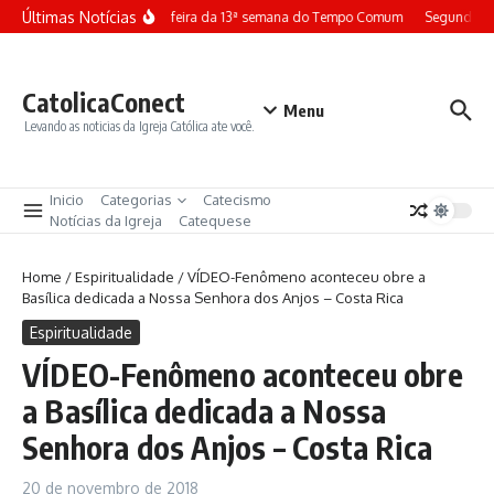
Ir para o conteúdo
Últimas Notícias
Terça-feira da 13ª semana do Tempo Comum
Segunda-fe
CatolicaConect
Menu
Levando as noticias da Igreja Católica ate você.
Inicio
Categorias
Catecismo
Notícias da Igreja
Catequese
Home
/
Espiritualidade
/
VÍDEO-Fenômeno aconteceu obre a
Basílica dedicada a Nossa Senhora dos Anjos – Costa Rica
Espiritualidade
VÍDEO-Fenômeno aconteceu obre
a Basílica dedicada a Nossa
Senhora dos Anjos – Costa Rica
20 de novembro de 2018