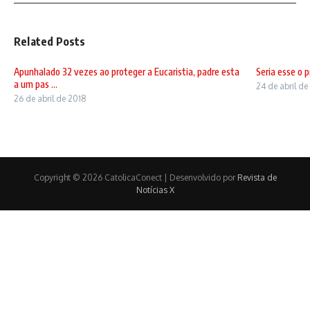
Related Posts
Apunhalado 32 vezes ao proteger a Eucaristia, padre esta
Seria esse o 
a um pas ...
24 de abril de
26 de abril de 2018
Copyright © 2026 CatolicaConect | Desenvolvido por
Revista de
Notícias X