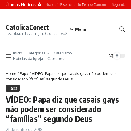
Ir para o conteúdo
Últimas Notícias
Terça-feira da 13ª semana do Tempo Comum
Segunda-fe
CatolicaConect
Menu
Levando as noticias da Igreja Católica ate você.
Inicio
Categorias
Catecismo
Notícias da Igreja
Catequese
Home
/
Papa
/
VÍDEO: Papa diz que casais gays não podem ser
considerado “famílias” segundo Deus
Papa
VÍDEO: Papa diz que casais gays
não podem ser considerado
“famílias” segundo Deus
21 de junho de 2018