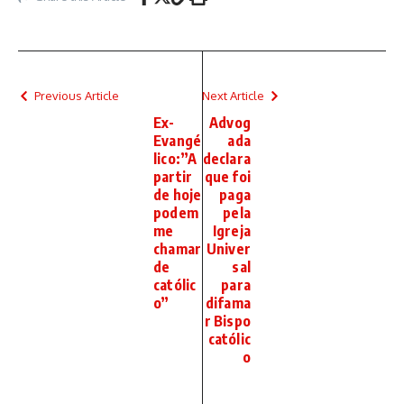
Previous Article
Next Article
Ex-
Advog
Evangé
ada
lico:”A
declara
partir
que foi
de hoje
paga
podem
pela
me
Igreja
chamar
Univer
de
sal
católic
para
o”
difama
r Bispo
católic
o