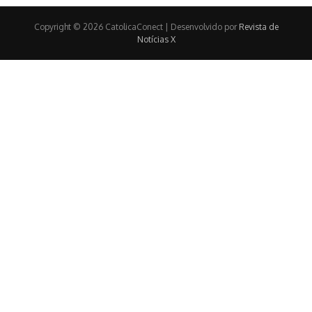
Copyright © 2026 CatolicaConect | Desenvolvido por
Revista de
Notícias X