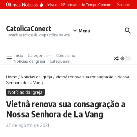
Ir para o conteúdo
Últimas Notícias
Terça-feira da 13ª semana do Tempo Comum
Segunda-fei
CatolicaConect
Menu
Levando as noticias da Igreja Católica ate você.
Inicio
Categorias
Catecismo
Notícias da Igreja
Catequese
Home
/
Notícias da Igreja
/
Vietnã renova sua consagração a Nossa
Senhora de La Vang
Notícias da Igreja
Vietnã renova sua consagração a
Nossa Senhora de La Vang
27 de agosto de 2021