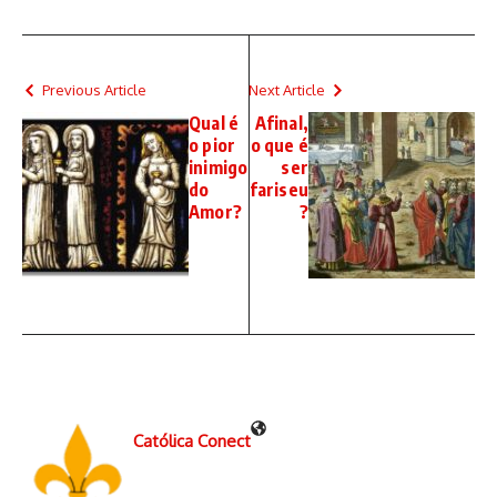
Previous Article
Next Article
Qual é
Afinal,
o pior
o que é
inimigo
ser
do
fariseu
Amor?
?
Católica Conect