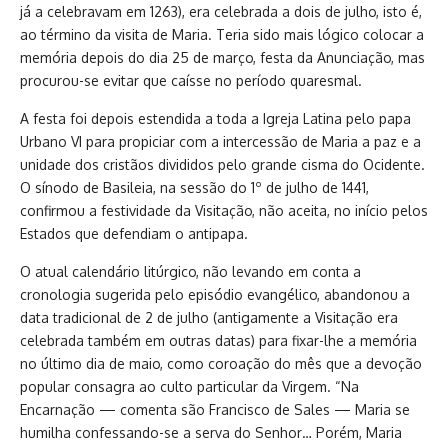
já a celebravam em 1263), era celebrada a dois de julho, isto é,
ao término da visita de Maria. Teria sido mais lógico colocar a
memória depois do dia 25 de março, festa da Anunciação, mas
procurou-se evitar que caísse no período quaresmal.
A festa foi depois estendida a toda a Igreja Latina pelo papa
Urbano VI para propiciar com a intercessão de Maria a paz e a
unidade dos cristãos divididos pelo grande cisma do Ocidente.
O sínodo de Basileia, na sessão do 1º de julho de 1441,
confirmou a festividade da Visitação, não aceita, no início pelos
Estados que defendiam o antipapa.
O atual calendário litúrgico, não levando em conta a
cronologia sugerida pelo episódio evangélico, abandonou a
data tradicional de 2 de julho (antigamente a Visitação era
celebrada também em outras datas) para fixar-lhe a memória
no último dia de maio, como coroação do mês que a devoção
popular consagra ao culto particular da Virgem. “Na
Encarnação — comenta são Francisco de Sales — Maria se
humilha confessando-se a serva do Senhor… Porém, Maria