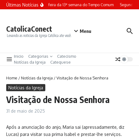
Ir para o conteúdo
Últimas Notícias
Terça-feira da 13ª semana do Tempo Comum
Segunda-fe
CatolicaConect
Menu
Levando as noticias da Igreja Católica ate você.
Inicio
Categorias
Catecismo
Notícias da Igreja
Catequese
Home
/
Notícias da Igreja
/
Visitação de Nossa Senhora
Notícias da Igreja
Visitação de Nossa Senhora
31 de maio de 2025
Após a anunciação do anjo, Maria sai (apressadamente, diz
Lucas) para visitar sua prima Isabel e prestar-lhe serviços.