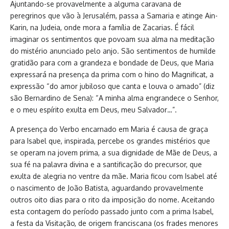
Ajuntando-se provavelmente a alguma caravana de
peregrinos que vão à Jerusalém, passa a Samaria e atinge Ain-
Karin, na Judeia, onde mora a família de Zacarias. É fácil
imaginar os sentimentos que povoam sua alma na meditação
do mistério anunciado pelo anjo. São sentimentos de humilde
gratidão para com a grandeza e bondade de Deus, que Maria
expressará na presença da prima com o hino do Magnificat, a
expressão “do amor jubiloso que canta e louva o amado” (diz
são Bernardino de Sena): “A minha alma engrandece o Senhor,
e o meu espírito exulta em Deus, meu Salvador…”.
A presença do Verbo encarnado em Maria é causa de graça
para Isabel que, inspirada, percebe os grandes mistérios que
se operam na jovem prima, a sua dignidade de Mãe de Deus, a
sua fé na palavra divina e a santificação do precursor, que
exulta de alegria no ventre da mãe. Maria ficou com Isabel até
o nascimento de João Batista, aguardando provavelmente
outros oito dias para o rito da imposição do nome. Aceitando
esta contagem do período passado junto com a prima Isabel,
a festa da Visitação, de origem franciscana (os frades menores