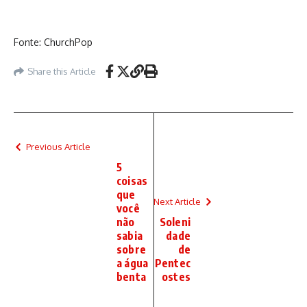
Fonte: ChurchPop
Share this Article
Previous Article
5
coisas
que
Next Article
você
não
Soleni
sabia
dade
sobre
de
a água
Pentec
benta
ostes