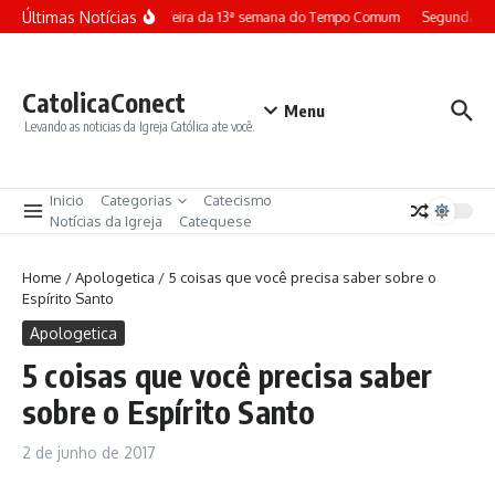
Ir para o conteúdo
Últimas Notícias
Terça-feira da 13ª semana do Tempo Comum
Segunda-fe
CatolicaConect
Menu
Levando as noticias da Igreja Católica ate você.
Inicio
Categorias
Catecismo
Notícias da Igreja
Catequese
Home
/
Apologetica
/
5 coisas que você precisa saber sobre o
Espírito Santo
Apologetica
5 coisas que você precisa saber
sobre o Espírito Santo
2 de junho de 2017