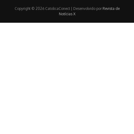
Copyright © 2026 CatolicaConect | Desenvolvido por
Revista de
Notícias X