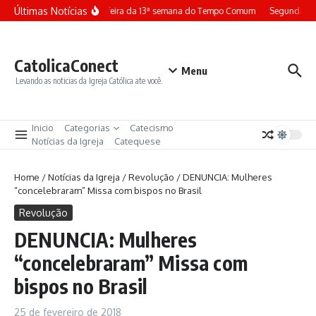
Ir para o conteúdo
Últimas Notícias
Terça-feira da 13ª semana do Tempo Comum
Segunda-fe
CatolicaConect
Menu
Levando as noticias da Igreja Católica ate você.
Inicio
Categorias
Catecismo
Notícias da Igreja
Catequese
Home
/
Notícias da Igreja
/
Revolução
/
DENUNCIA: Mulheres
“concelebraram” Missa com bispos no Brasil
Revolução
DENUNCIA: Mulheres
“concelebraram” Missa com
bispos no Brasil
25 de fevereiro de 2018