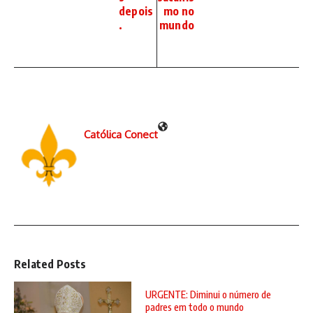
depois
mo no
.
mundo
Católica Conect
Related Posts
URGENTE: Diminui o número de
padres em todo o mundo