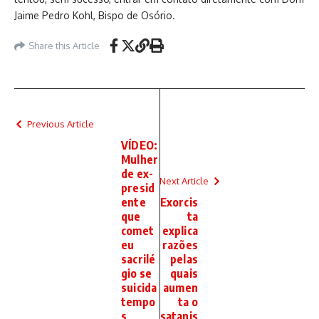
Jaime Pedro Kohl, Bispo de Osório.
Share this Article
Previous Article
VÍDEO:
Mulher
de ex-
Next Article
presid
ente
Exorcis
que
ta
comet
explica
eu
razões
sacrilé
pelas
gio se
quais
suicida
aumen
tempo
ta o
s
satanis