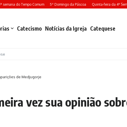
3ª semana do Tempo Comum
5º Domingo da Páscoa
Quinta-feira da 4ª Sem
rias
Catecismo
Notícias da Igreja
Catequese
ese
 aparições de Medjugorje
meira vez sua opinião sobr