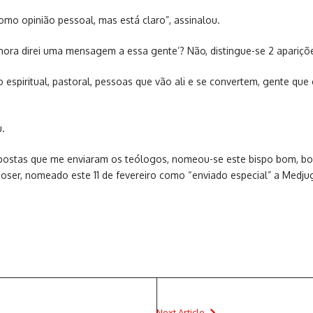
como opinião pessoal, mas está claro”, assinalou.
ora direi uma mensagem a essa gente’? Não, distingue-se 2 apariçõe
to espiritual, pastoral, pessoas que vão ali e se convertem, gente q
u.
postas que me enviaram os teólogos, nomeou-se este bispo bom, bom 
 Hoser, nomeado este 11 de fevereiro como “enviado especial” a Medju
Next Article