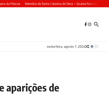
ana da Páscoa
Memória de Santa Catarina de Sena – Quarta-feira da 4ª Seman
sexta-feira, agosto 7, 2026
e aparições de