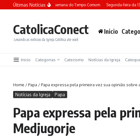
Ir para o conteúdo
Últimas Notícias
Terça-feira da 13ª semana do Tempo Comum
Segunda-feira da 1
CatolicaConect
Inicio
Catego
Levando as noticias da Igreja Católica ate você.
Inicio
Categorias
Catecismo
Notícias da Igreja
Catequ
Home
/
Papa
/
Papa expressa pela primeira vez sua opinião sobre
Notícias da Igreja
Papa
Papa expressa pela pri
Medjugorje