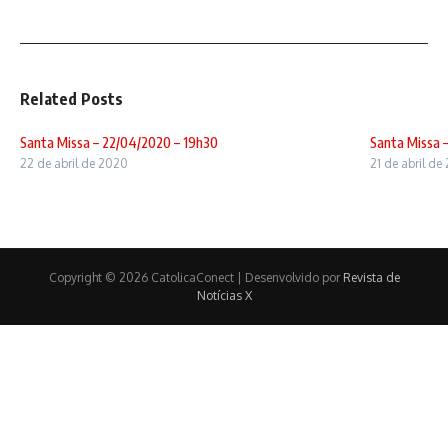
Related Posts
Santa Missa – 22/04/2020 – 19h30
Santa Missa 
22 de abril de 2020
21 de abril de
Copyright © 2026 CatolicaConect | Desenvolvido por
Revista de
Notícias X