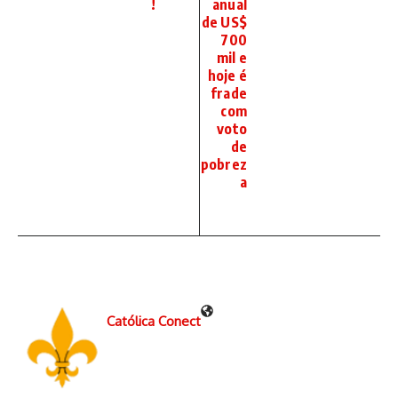
!
anual
de US$
700
mil e
hoje é
frade
com
voto
de
pobrez
a
Católica Conect