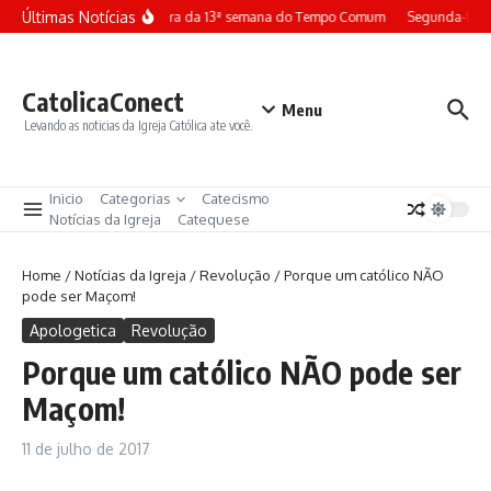
Ir para o conteúdo
Últimas Notícias
Terça-feira da 13ª semana do Tempo Comum
Segunda-feira
CatolicaConect
Menu
Levando as noticias da Igreja Católica ate você.
Inicio
Categorias
Catecismo
Notícias da Igreja
Catequese
Home
/
Notícias da Igreja
/
Revolução
/
Porque um católico NÃO
pode ser Maçom!
Apologetica
Revolução
Porque um católico NÃO pode ser
Maçom!
11 de julho de 2017