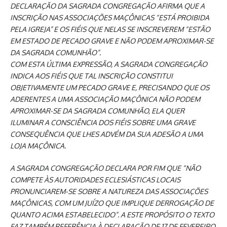
DECLARAÇÃO DA SAGRADA CONGREGAÇÃO AFIRMA QUE A
INSCRIÇÃO NAS ASSOCIAÇÕES MAÇÔNICAS “ESTÁ PROIBIDA
PELA IGREJA” E OS FIÉIS QUE NELAS SE INSCREVEREM “ESTÃO
EM ESTADO DE PECADO GRAVE E NÃO PODEM APROXIMAR-SE
DA SAGRADA COMUNHÃO”.
COM ESTA ÚLTIMA EXPRESSÃO, A SAGRADA CONGREGAÇÃO
INDICA AOS FIÉIS QUE TAL INSCRIÇÃO CONSTITUI
OBJETIVAMENTE UM PECADO GRAVE E, PRECISANDO QUE OS
ADERENTES A UMA ASSOCIAÇÃO MAÇÔNICA NÃO PODEM
APROXIMAR-SE DA SAGRADA COMUNHÃO, ELA QUER
ILUMINAR A CONSCIÊNCIA DOS FIÉIS SOBRE UMA GRAVE
CONSEQUÊNCIA QUE LHES ADVÉM DA SUA ADESÃO A UMA
LOJA MAÇÔNICA.
A SAGRADA CONGREGAÇÃO DECLARA POR FIM QUE “NÃO
COMPETE ÀS AUTORIDADES ECLESIÁSTICAS LOCAIS
PRONUNCIAREM-SE SOBRE A NATUREZA DAS ASSOCIAÇÕES
MAÇÔNICAS, COM UM JUÍZO QUE IMPLIQUE DERROGAÇÃO DE
QUANTO ACIMA ESTABELECIDO”. A ESTE PROPÓSITO O TEXTO
FAZ TAMBÉM REFERÊNCIA À DECLARAÇÃO DE 17 DE FEVEREIRO