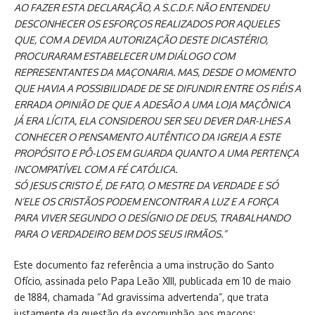
AO FAZER ESTA DECLARAÇÃO, A S.C.D.F. NÃO ENTENDEU
DESCONHECER OS ESFORÇOS REALIZADOS POR AQUELES
QUE, COM A DEVIDA AUTORIZAÇÃO DESTE DICASTÉRIO,
PROCURARAM ESTABELECER UM DIÁLOGO COM
REPRESENTANTES DA MAÇONARIA. MAS, DESDE O MOMENTO
QUE HAVIA A POSSIBILIDADE DE SE DIFUNDIR ENTRE OS FIÉIS A
ERRADA OPINIÃO DE QUE A ADESÃO A UMA LOJA MAÇÔNICA
JÁ ERA LÍCITA, ELA CONSIDEROU SER SEU DEVER DAR-LHES A
CONHECER O PENSAMENTO AUTÊNTICO DA IGREJA A ESTE
PROPÓSITO E PÔ-LOS EM GUARDA QUANTO A UMA PERTENÇA
INCOMPATÍVEL COM A FÉ CATÓLICA.
SÓ JESUS CRISTO É, DE FATO, O MESTRE DA VERDADE E SÓ
N’ELE OS CRISTÃOS PODEM ENCONTRAR A LUZ E A FORÇA
PARA VIVER SEGUNDO O DESÍGNIO DE DEUS, TRABALHANDO
PARA O VERDADEIRO BEM DOS SEUS IRMÃOS.”
Este documento faz referência a uma instrução do Santo
Ofício, assinada pelo Papa Leão XIII, publicada em 10 de maio
de 1884, chamada “Ad gravissima advertenda”, que trata
justamente da questão da excomunhão aos maçons: