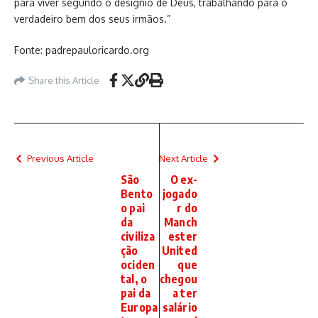
para viver segundo o desígnio de Deus, trabalhando para o
verdadeiro bem dos seus irmãos.”
Fonte: padrepauloricardo.org
Share this Article
Previous Article
Next Article
São
O ex-
Bento
jogado
o pai
r do
da
Manch
civiliza
ester
ção
United
ociden
que
tal, o
chegou
pai da
a ter
Europa
salário