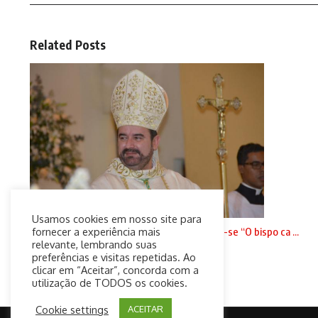
Related Posts
Usamos cookies em nosso site para
Fiéis e clérigos da diocese de Jundiaí cansam-se “O bispo ca ...
fornecer a experiência mais
relevante, lembrando suas
20 de setembro de 2024
preferências e visitas repetidas. Ao
clicar em “Aceitar”, concorda com a
utilização de TODOS os cookies.
Cookie settings
ACEITAR