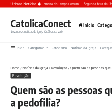
Ir para o conteúdo
Últimas Notícias
Terça-feira da 13ª semana do Tempo Comum
Segunda-feira da 13
CatolicaConect
Inicio
Catego
Levando as noticias da Igreja Católica ate você.
Inicio
Categorias
Catecismo
Notícias da Igreja
Catequ
Home
/
Notícias da Igreja
/
Revolução
/
Quem são as pessoas que qu
Revolução
Quem são as pessoas qu
a pedofilia?