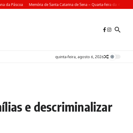
na da Páscoa
Memória de Santa Catarina de Sena – Quarta-feira da 4ª Seman
quinta-feira, agosto 6, 2026
lias e descriminalizar