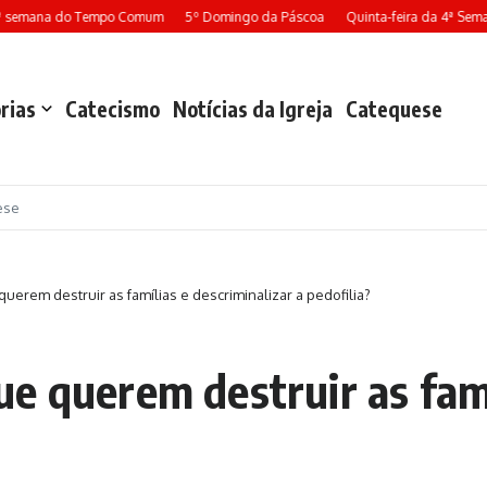
ª semana do Tempo Comum
5º Domingo da Páscoa
Quinta-feira da 4ª Sema
rias
Catecismo
Notícias da Igreja
Catequese
ese
erem destruir as famílias e descriminalizar a pedofilia?
e querem destruir as famí