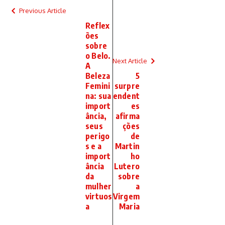
Previous Article
Reflex
ões
sobre
o Belo.
Next Article
A
Beleza
5
Femini
surpre
na: sua
endent
import
es
ância,
afirma
seus
ções
perigo
de
s e a
Martin
import
ho
ância
Lutero
da
sobre
mulher
a
virtuos
Virgem
a
Maria