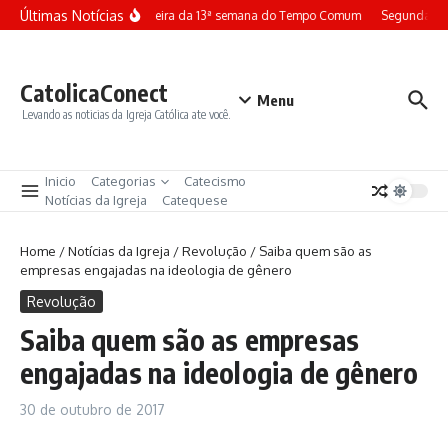
Ir para o conteúdo
Últimas Notícias
Terça-feira da 13ª semana do Tempo Comum
Segunda-fei
CatolicaConect
Menu
Levando as noticias da Igreja Católica ate você.
Inicio
Categorias
Catecismo
Notícias da Igreja
Catequese
Home
/
Notícias da Igreja
/
Revolução
/
Saiba quem são as
empresas engajadas na ideologia de gênero
Revolução
Saiba quem são as empresas
engajadas na ideologia de gênero
30 de outubro de 2017