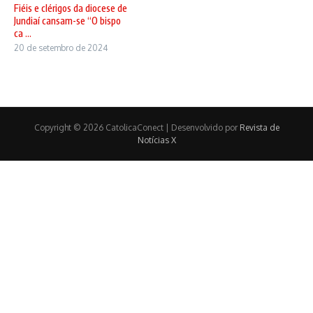
Fiéis e clérigos da diocese de
Jundiaí cansam-se “O bispo
ca ...
20 de setembro de 2024
Copyright © 2026 CatolicaConect | Desenvolvido por
Revista de
Notícias X