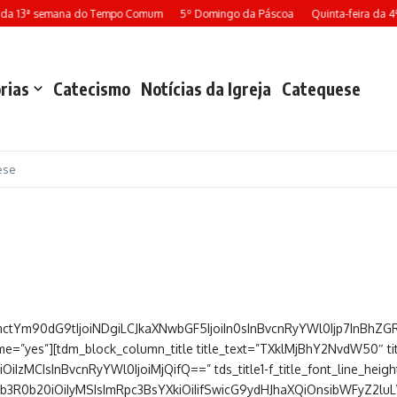
 da 13ª semana do Tempo Comum
5º Domingo da Páscoa
Quinta-feira da 4
rias
Catecismo
Notícias da Igreja
Catequese
ese
mctYm90dG9tIjoiNDgiLCJkaXNwbGF5IjoiIn0sInBvcnRyYWl0Ijp7InBhZ
=”yes”][tdm_block_column_title title_text=”TXklMjBhY2NvdW50″ title_
iOiIzMCIsInBvcnRyYWl0IjoiMjQifQ==” tds_title1-f_title_font_line_heigh
1ib3R0b20iOiIyMSIsImRpc3BsYXkiOiIifSwicG9ydHJhaXQiOnsibWFyZ2l