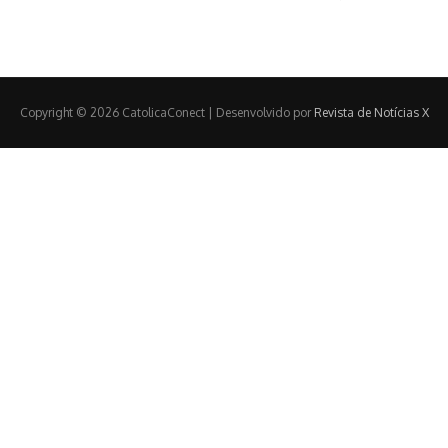
Copyright © 2026 CatolicaConect | Desenvolvido por
Revista de Notícias X