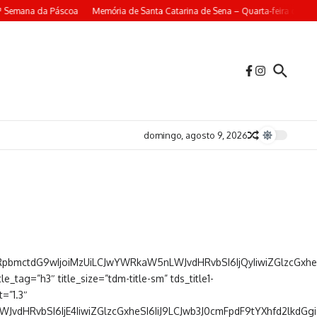
ª Semana da Páscoa
Memória de Santa Catarina de Sena – Quarta-feira da 4ª
domingo, agosto 9, 2026
GRpbmctdG9wIjoiMzUiLCJwYWRkaW5nLWJvdHRvbSI6IjQyIiwiZGlzcGxhe
tag=”h3″ title_size=”tdm-title-sm” tds_title1-
t=”1.3″
uLWJvdHRvbSI6IjE4IiwiZGlzcGxheSI6IiJ9LCJwb3J0cmFpdF9tYXhfd2lk