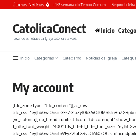
Ir para o conteúdo
Últimas Notícias
Terça-feira da 13ª semana do Tempo Comum
Segunda-feira
CatolicaConect
Inicio
Catego
Levando as noticias da Igreja Católica ate você.
Inicio
Categorias
Catecismo
Notícias da Igreja
Catequ
My account
[tdc_zone type=”tdc_content”][vc_row
tdc_css=”eyJhbGwiOnsicGFkZGluZy10b3AiOiI0MSIsInBhZGRpb
[vc_column][tdb_breadcrumbs tdicon=”td-icon-right” show_home
f_title_font_weight=”400″ tds_title1-f_title_font_size=”eyJhbGw
tdc_css=”eyJhbGwiOnsibWFyZ2luLXRvcCI6Ii0xOCIsIm1hcmdpbi