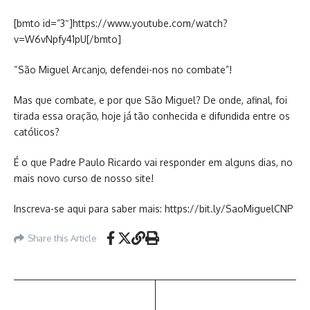
[bmto id=”3″]https://www.youtube.com/watch?
v=W6vNpfy41pU[/bmto]
“São Miguel Arcanjo, defendei-nos no combate”!
Mas que combate, e por que São Miguel? De onde, afinal, foi
tirada essa oração, hoje já tão conhecida e difundida entre os
católicos?
É o que Padre Paulo Ricardo vai responder em alguns dias, no
mais novo curso de nosso site!
Inscreva-se aqui para saber mais: https://bit.ly/SaoMiguelCNP
Share this Article