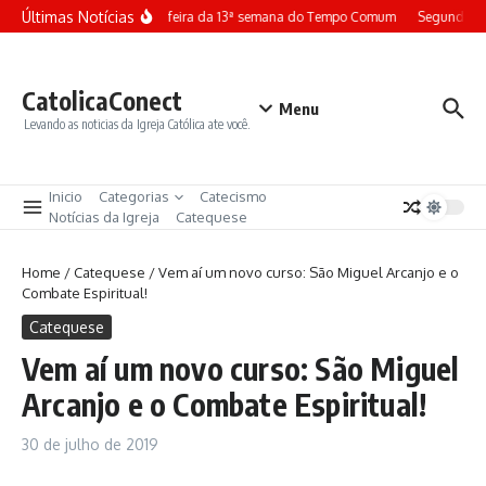
Ir para o conteúdo
Últimas Notícias
Terça-feira da 13ª semana do Tempo Comum
Segunda-fe
CatolicaConect
Menu
Levando as noticias da Igreja Católica ate você.
Inicio
Categorias
Catecismo
Notícias da Igreja
Catequese
Home
/
Catequese
/
Vem aí um novo curso: São Miguel Arcanjo e o
Combate Espiritual!
Catequese
Vem aí um novo curso: São Miguel
Arcanjo e o Combate Espiritual!
30 de julho de 2019