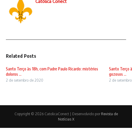
Católica Conect
Related Posts
Santo Terço às 18h, com Padre Paulo Ricardo: mistérios
Santo Terço à
doloros ...
gozosos ...
2 de setembro de 2020
2 de setembr
Copyright © 2026 CatolicaConect | Desenvolvido por
Revista de
Notícias X