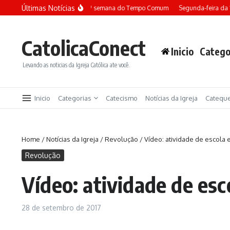
Ir para o conteúdo
Últimas Notícias
Terça-feira da 13ª semana do Tempo Comum
Segunda-feira da 
CatolicaConect
Inicio
Catego
Levando as noticias da Igreja Católica ate você.
Inicio
Categorias
Catecismo
Notícias da Igreja
Catequ
Home
/
Notícias da Igreja
/
Revolução
/
Vídeo: atividade de escola 
Revolução
Vídeo: atividade de esc
28 de setembro de 2017