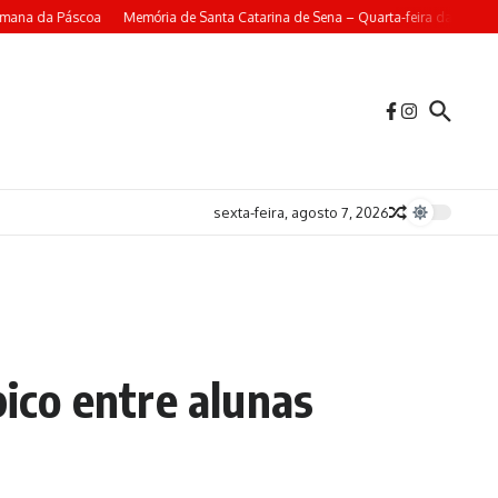
emana da Páscoa
Memória de Santa Catarina de Sena – Quarta-feira da 4ª Sem
sexta-feira, agosto 7, 2026
bico entre alunas