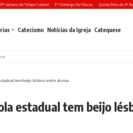
13ª semana do Tempo Comum
5º Domingo da Páscoa
Quinta-feira da 4ª S
rias
Catecismo
Notícias da Igreja
Catequese
ese
estadual tem beijo lésbico entre alunas
ola estadual tem beijo lés