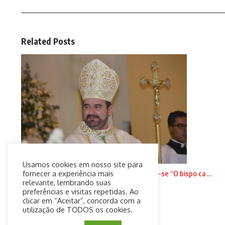
Related Posts
Usamos cookies em nosso site para
Fiéis e clérigos da diocese de Jundiaí cansam-se “O bispo ca ...
fornecer a experiência mais
relevante, lembrando suas
20 de setembro de 2024
preferências e visitas repetidas. Ao
clicar em “Aceitar”, concorda com a
utilização de TODOS os cookies.