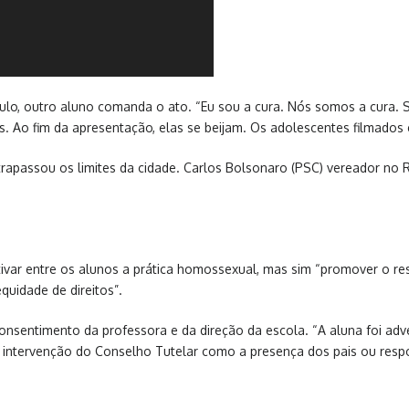
lo, outro aluno comanda o ato. “Eu sou a cura. Nós somos a cura. S
s. Ao fim da apresentação, elas se beijam. Os adolescentes filmados
trapassou os limites da cidade. Carlos Bolsonaro (PSC) vereador no Ri
ntivar entre os alunos a prática homossexual, mas sim “promover o r
quidade de direitos”.
consentimento da professora e da direção da escola. “A aluna foi adv
intervenção do Conselho Tutelar como a presença dos pais ou respons