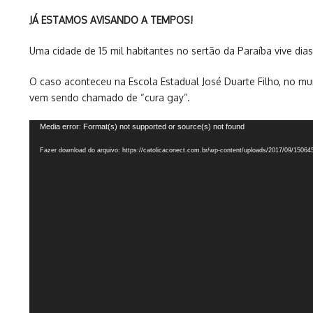
JÁ
ESTAMOS AVISANDO A TEMPOS!
Uma cidade de 15 mil habitantes no sertão da Paraíba vive dia
O caso aconteceu na Escola Estadual José Duarte Filho, no muni
vem sendo chamado de “cura gay”.
Tocador
Media error: Format(s) not supported or source(s) not found
de
Fazer download do arquivo: https://catolicaconect.com.br/wp-content/uploads/2017/09/1506
vídeo