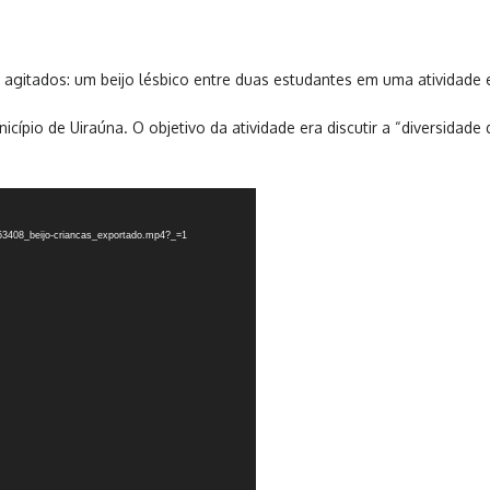
s agitados: um beijo lésbico entre duas estudantes em uma atividade 
cípio de Uiraúna. O objetivo da atividade era discutir a “diversidad
453408_beijo-criancas_exportado.mp4?_=1