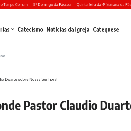
do Tempo Comum
5º Domingo da Páscoa
Quinta-feira da 4ª Semana da Pásc
rias
Catecismo
Notícias da Igreja
Catequese
ese
dio Duarte sobre Nossa Senhora!
onde Pastor Claudio Duart