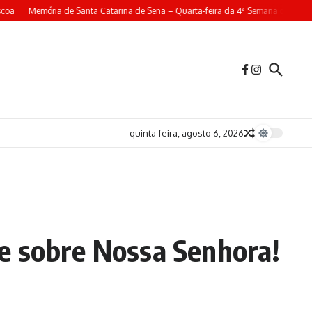
oa
Memória de Santa Catarina de Sena – Quarta-feira da 4ª Semana da Pásco
quinta-feira, agosto 6, 2026
e sobre Nossa Senhora!