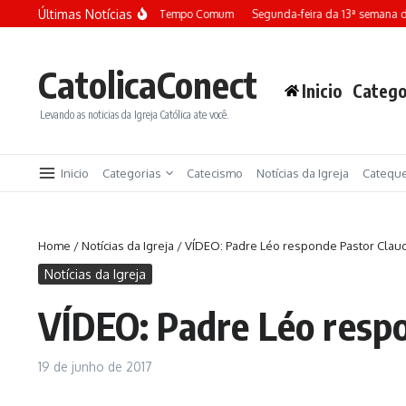
Ir para o conteúdo
Últimas Notícias
Terça-feira da 13ª semana do Tempo Comum
Segunda-feira da 13ª semana 
CatolicaConect
Inicio
Catego
Levando as noticias da Igreja Católica ate você.
Inicio
Categorias
Catecismo
Notícias da Igreja
Catequ
Home
/
Notícias da Igreja
/
VÍDEO: Padre Léo responde Pastor Clau
Notícias da Igreja
VÍDEO: Padre Léo resp
19 de junho de 2017