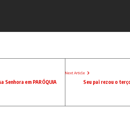
Next Article
ssa Senhora em PARÓQUIA
Seu pai rezou o terç