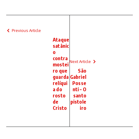
Previous Article
Ataque
satânic
o
contra
Next Article
mostei
ro que
São
guarda
Gabriel
relíqui
Posse
a do
nti – O
rosto
santo
de
pistole
Cristo
iro