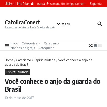
Ir para o conteúdo
Últimas Notícias
Terça-feira da 13ª semana do Tempo Comum
Segunda-fei
CatolicaConect
Menu
Levando as noticias da Igreja Católica ate você.
Inicio
Categorias
Catecismo
Notícias da Igreja
Catequese
Home
/
Catecismo
/
Espiritualidade
/
Você conhece o anjo da
guarda do Brasil
Espiritualidade
Você conhece o anjo da guarda do
Brasil
10 de maio de 2017