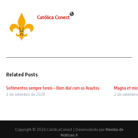
Católica Conect
Related Posts
Sofrimentos sempre tereis – Bom dia! com os Arautos
Magna et mira
2 de setembro de 2020
2 de setembr
Copyright © 2026 CatolicaConect | Desenvolvido por
Revista de
Notícias X