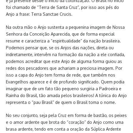
e já presente desde o início da colonização. O Brasil no início
foi chamado de “Terra de Santa Cruz”, por isso aos pés do
Anjo a frase: Terra Sanctae Crucis.
Na outra mão o Anjo sustenta a pequenina imagem de Nossa
Senhora da Conceição Aparecida, que de forma especial
resume e caracteriza a “espiritualidade” da nação brasileira.
Podemos pensar que, se os Anjos das nações, direta ou
indiretamente, intervêm na formação da nação a ele confiada,
podemos acreditar que este Anjo de alguma forma guiou as
redes dos pescadores que achariam a preciosa imagem. Por
isso a capa do Anjo tem forma de rede, que também nos
Evangelhos aparece e é de profundo significado. Quem podia
imaginar que de um fato tão pequeno surgiria a Padroeira e
Rainha do Brasil, tão amada pelos brasileiros! A túnica do Anjo
representa o “pau Brasil” de quem o Brasil toma o nome.
No seu conjunto, seja pela Cruz em forma de bastão, os peixes
e o amor ardente que brota do “coração” do Anjo como uma
brasa ardente, tendo em conta a oração da Súplica Ardente