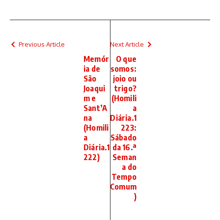
Previous Article
Next Article
Memór
O que
ia de
somos:
São
joio ou
Joaqui
trigo?
m e
(Homili
Sant’A
a
na
Diária.1
(Homili
223:
a
Sábado
Diária.1
da 16.ª
222)
Seman
a do
Tempo
Comum
)