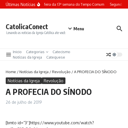
Ir para o conteúdo
Últimas Notícias
Terça-feira da 13ª semana do Tempo Comum
Segunda-fe
CatolicaConect
Menu
Levando as noticias da Igreja Católica ate você.
Inicio
Categorias
Catecismo
Notícias da Igreja
Catequese
Home
/
Notícias da Igreja
/
Revolução
/
A PROFECIA DO SÍNODO
Notícias da Igreja
Revolução
A PROFECIA DO SÍNODO
26 de julho de 2019
[bmto id=”3″]https://www.youtube.com/watch?