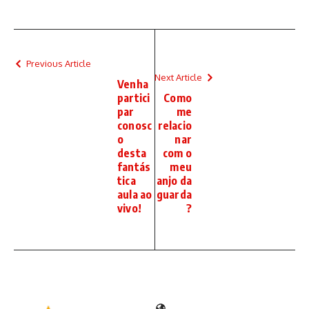
Previous Article
Next Article
Venha
partici
Como
par
me
conosc
relacio
o
nar
desta
com o
fantás
meu
tica
anjo da
aula ao
guarda
vivo!
?