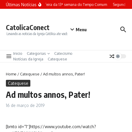
Ir para o conteúdo
Últimas Notícias
Terça-feira da 13ª semana do Tempo Comum
Segunda-fe
CatolicaConect
Menu
Levando as noticias da Igreja Católica ate você.
Inicio
Categorias
Catecismo
Notícias da Igreja
Catequese
Home
/
Catequese
/
Ad multos annos, Pater!
Catequese
Ad multos annos, Pater!
16 de março de 2019
[bmto id=”1″]https://www.youtube.com/watch?