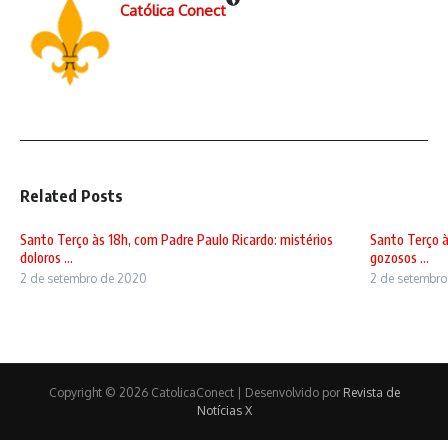
Católica Conect
Related Posts
Santo Terço às 18h, com Padre Paulo Ricardo: mistérios
Santo Terço à
doloros ...
gozosos ...
2 de setembro de 2020
2 de setembr
Copyright © 2026 CatolicaConect | Desenvolvido por
Revista de
Notícias X