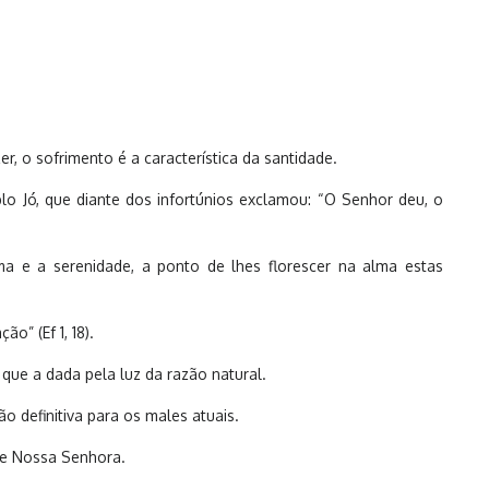
r, o sofrimento é a característica da santidade.
o Jó, que diante dos infortúnios exclamou: “O Senhor deu, o
a e a serenidade, a ponto de lhes florescer na alma estas
o” (Ef 1, 18).
que a dada pela luz da razão natural.
 definitiva para os males atuais.
 de Nossa Senhora.