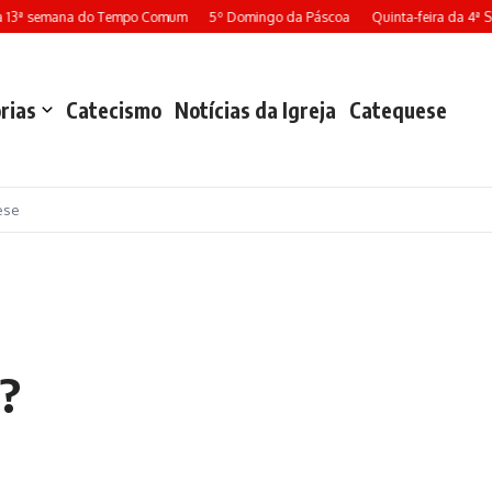
13ª semana do Tempo Comum
5º Domingo da Páscoa
Quinta-feira da 4ª Se
rias
Catecismo
Notícias da Igreja
Catequese
ese
a?