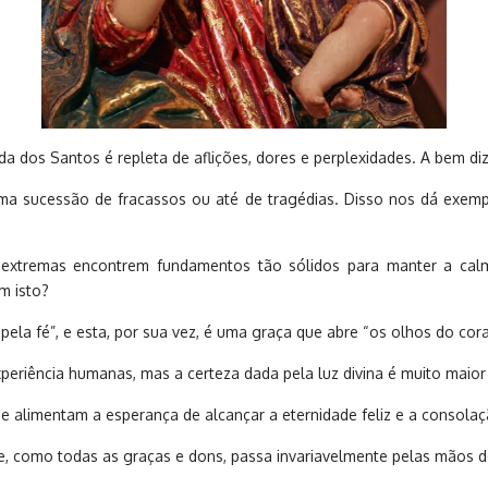
 dos Santos é repleta de aflições, dores e perplexidades. A bem dize
uma sucessão de fracassos ou até de tragédias. Disso nos dá exempl
extremas encontrem fundamentos tão sólidos para manter a calm
m isto?
la fé”, e esta, por sua vez, é uma graça que abre “os olhos do coraçã
eriência humanas, mas a certeza dada pela luz divina é muito maior 
 alimentam a esperança de alcançar a eternidade feliz e a consolação
to e, como todas as graças e dons, passa invariavelmente pelas mãos