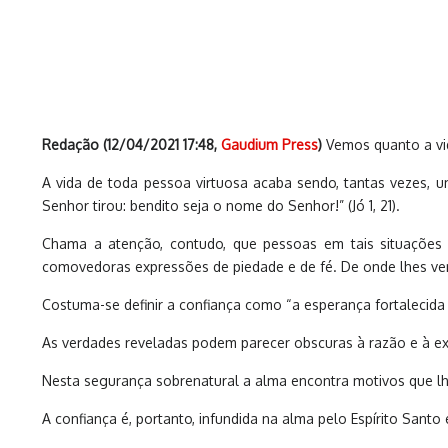
Redação (
12/04/2021 17:48
,
Gaudium Press
)
Vemos quanto a vida
A vida de toda pessoa virtuosa acaba sendo, tantas vezes, 
Senhor tirou: bendito seja o nome do Senhor!” (Jó 1, 21).
Chama a atenção, contudo, que pessoas em tais situações 
comovedoras expressões de piedade e de fé. De onde lhes ve
Costuma-se definir a confiança como “a esperança fortalecida pe
As verdades reveladas podem parecer obscuras à razão e à exp
Nesta segurança sobrenatural a alma encontra motivos que lhe
A confiança é, portanto, infundida na alma pelo Espírito San