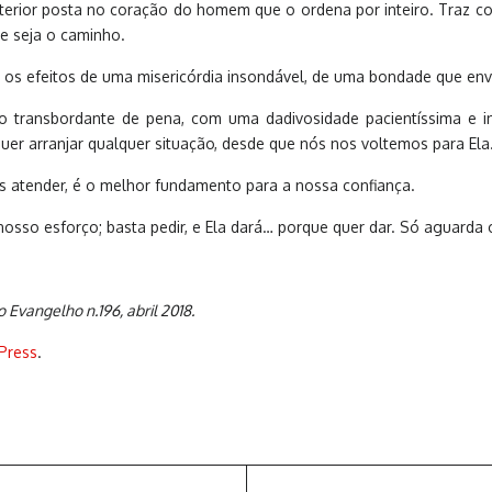
interior posta no coração do homem que o ordena por inteiro. Traz
ue seja o caminho.
s efeitos de uma misericórdia insondável, de uma bondade que envol
 transbordante de pena, com uma dadivosidade pacientíssima e in
er arranjar qualquer situação, desde que nós nos voltemos para Ela
nos atender, é o melhor fundamento para a nossa confiança.
sso esforço; basta pedir, e Ela dará… porque quer dar. Só aguarda
Evangelho n.196, abril 2018.
Press
.