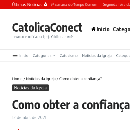
Ir para o conteúdo
Últimas Notícias
Terça-feira da 13ª semana do Tempo Comum
Segunda-feira da 
CatolicaConect
Inicio
Catego
Levando as noticias da Igreja Católica ate você.
Inicio
Categorias
Catecismo
Notícias da Igreja
Catequ
Home
/
Notícias da Igreja
/
Como obter a confiança?
Notícias da Igreja
Como obter a confianç
12 de abril de 2021