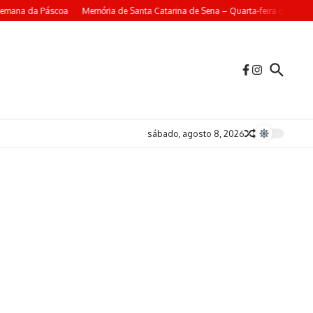
mana da Páscoa
Memória de Santa Catarina de Sena – Quarta-feira da 4ª Sem
sábado, agosto 8, 2026