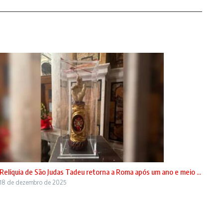
Relíquia de São Judas Tadeu retorna a Roma após um ano e meio ...
18 de dezembro de 2025