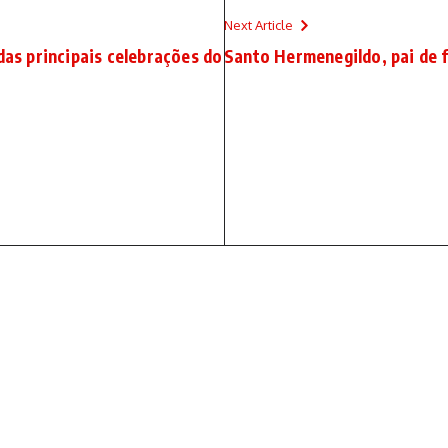
Next Article
das principais celebrações do
Santo Hermenegildo, pai de f