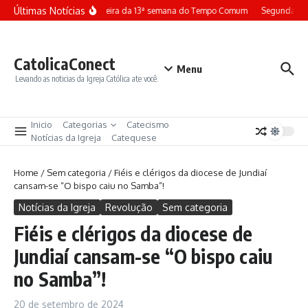
Ir para o conteúdo
Últimas Notícias
Terça-feira da 13ª semana do Tempo Comum
Segunda-fei
CatolicaConect
Menu
Levando as noticias da Igreja Católica ate você.
Inicio
Categorias
Catecismo
Notícias da Igreja
Catequese
Home
/
Sem categoria
/
Fiéis e clérigos da diocese de Jundiaí
cansam-se “O bispo caiu no Samba”!
Notícias da Igreja
Revolução
Sem categoria
Fiéis e clérigos da diocese de
Jundiaí cansam-se “O bispo caiu
no Samba”!
20 de setembro de 2024