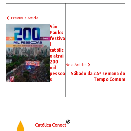
Previous Article
São
Paulo:
festiva
l
católic
o atrai
200
Next Article
mil
pessoa
Sábado da 24ª semana do
s
Tempo Comum
Católica Conect