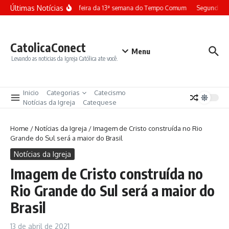
Ir para o conteúdo
Últimas Notícias
Terça-feira da 13ª semana do Tempo Comum
Segunda-fe
CatolicaConect
Menu
Levando as noticias da Igreja Católica ate você.
Inicio
Categorias
Catecismo
Notícias da Igreja
Catequese
Home
/
Notícias da Igreja
/
Imagem de Cristo construída no Rio
Grande do Sul será a maior do Brasil
Notícias da Igreja
Imagem de Cristo construída no
Rio Grande do Sul será a maior do
Brasil
13 de abril de 2021