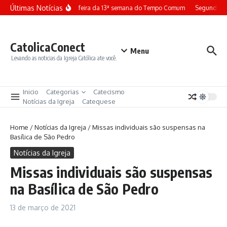
Ir para o conteúdo
Últimas Notícias
Terça-feira da 13ª semana do Tempo Comum
Segunda-fe
CatolicaConect
Menu
Levando as noticias da Igreja Católica ate você.
Inicio
Categorias
Catecismo
Notícias da Igreja
Catequese
Home
/
Notícias da Igreja
/
Missas individuais são suspensas na
Basílica de São Pedro
Notícias da Igreja
Missas individuais são suspensas
na Basílica de São Pedro
13 de março de 2021