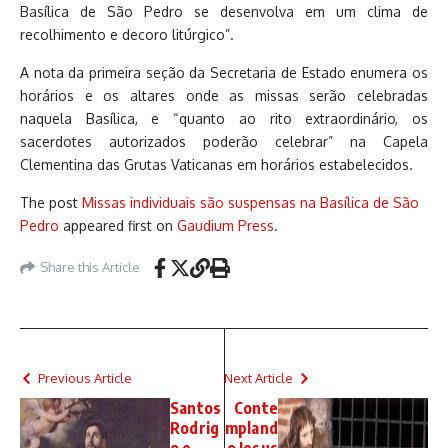
Basílica de São Pedro se desenvolva em um clima de
recolhimento e decoro litúrgico”.
A nota da primeira seção da Secretaria de Estado enumera os
horários e os altares onde as missas serão celebradas
naquela Basílica, e “quanto ao rito extraordinário, os
sacerdotes autorizados poderão celebrar” na Capela
Clementina das Grutas Vaticanas em horários estabelecidos.
The post
Missas individuais são suspensas na Basílica de São
Pedro
appeared first on
Gaudium Press
.
Share this Article
Previous Article
Next Article
Santos
Conte
Rodrig
mpland
o e
o Jesus