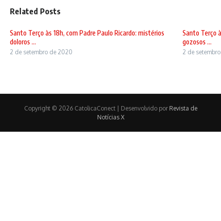
Related Posts
Santo Terço às 18h, com Padre Paulo Ricardo: mistérios
Santo Terço à
doloros ...
gozosos ...
2 de setembro de 2020
2 de setembr
Copyright © 2026 CatolicaConect | Desenvolvido por
Revista de
Notícias X