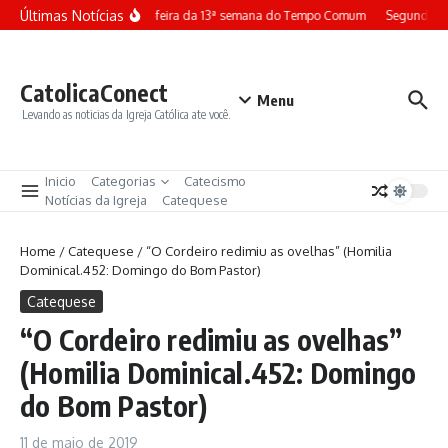
Ir para o conteúdo
Últimas Notícias
Terça-feira da 13ª semana do Tempo Comum
Segunda-fe
CatolicaConect
Menu
Levando as noticias da Igreja Católica ate você.
Inicio
Categorias
Catecismo
Notícias da Igreja
Catequese
Home
/
Catequese
/
“O Cordeiro redimiu as ovelhas” (Homilia
Dominical.452: Domingo do Bom Pastor)
Catequese
“O Cordeiro redimiu as ovelhas”
(Homilia Dominical.452: Domingo
do Bom Pastor)
11 de maio de 2019