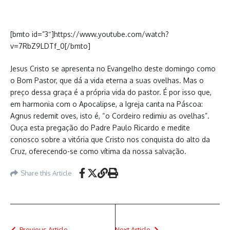
[bmto id=”3″]https://www.youtube.com/watch?
v=7RbZ9LDTf_0[/bmto]
Jesus Cristo se apresenta no Evangelho deste domingo como
o Bom Pastor, que dá a vida eterna a suas ovelhas. Mas o
preço dessa graça é a própria vida do pastor. É por isso que,
em harmonia com o Apocalipse, a Igreja canta na Páscoa:
Agnus redemit oves, isto é, “o Cordeiro redimiu as ovelhas”.
Ouça esta pregação do Padre Paulo Ricardo e medite
conosco sobre a vitória que Cristo nos conquista do alto da
Cruz, oferecendo-se como vítima da nossa salvação.
Share this Article
Previous Article
Next Article