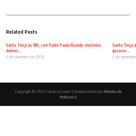
Related Posts
Santo Terço às 18h, com Padre Paulo Ricardo: mistérios
Santo Terço à
doloros ...
gozosos ...
2 de setembro de 2020
2 de setembr
Copyright © 2026 CatolicaConect | Desenvolvido por
Revista de
Notícias X