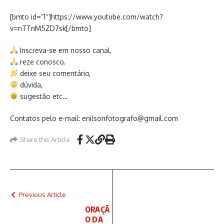
[bmto id=”1″]https://www.youtube.com/watch?
v=nTTnM5ZD7sk[/bmto]
Inscreva-se em nosso canal,
reze conosco,
deixe seu comentário,
dúvida,
sugestão etc…
Contatos pelo e-mail: enilsonfotografo@gmail.com
Share this Article
Previous Article
ORAÇÃ
O DA