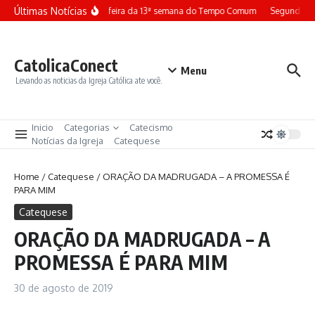
Ir para o conteúdo
Últimas Notícias
Terça-feira da 13ª semana do Tempo Comum
Segunda-fe
CatolicaConect
Menu
Levando as noticias da Igreja Católica ate você.
Inicio
Categorias
Catecismo
Notícias da Igreja
Catequese
Home
/
Catequese
/
ORAÇÃO DA MADRUGADA – A PROMESSA É
PARA MIM
Catequese
ORAÇÃO DA MADRUGADA – A
PROMESSA É PARA MIM
30 de agosto de 2019