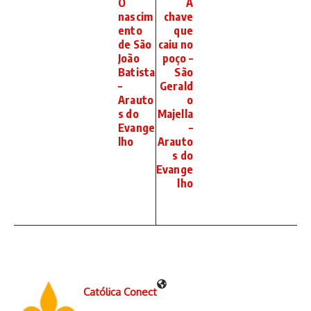
O
A
nascim
chave
ento
que
de São
caiu no
João
poço –
Batista
São
–
Gerald
Arauto
o
s do
Majella
Evange
–
lho
Arauto
s do
Evange
lho
Católica Conect