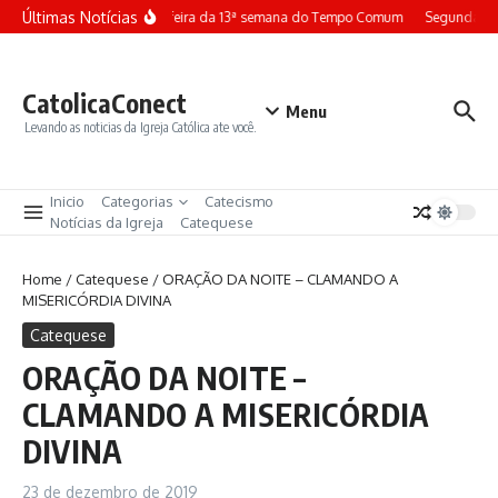
Ir para o conteúdo
Últimas Notícias
Terça-feira da 13ª semana do Tempo Comum
Segunda-fe
CatolicaConect
Menu
Levando as noticias da Igreja Católica ate você.
Inicio
Categorias
Catecismo
Notícias da Igreja
Catequese
Home
/
Catequese
/
ORAÇÃO DA NOITE – CLAMANDO A
MISERICÓRDIA DIVINA
Catequese
ORAÇÃO DA NOITE –
CLAMANDO A MISERICÓRDIA
DIVINA
23 de dezembro de 2019