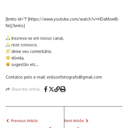
[bmto id=”1″]https://www.youtube.com/watch?v=HDaMzw8l-
Nc[/bmto]
Inscreva-se em nosso canal,
reze conosco,
deixe seu comentário,
dúvida,
sugestão etc…
Contatos pelo e-mail: enilsonfotografo@gmail.com
Share this Article
Previous Article
Next Article