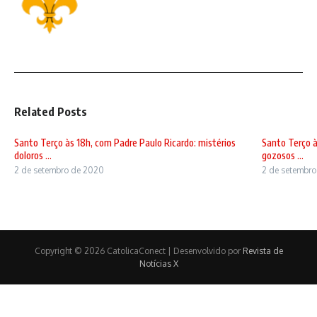
Related Posts
Santo Terço às 18h, com Padre Paulo Ricardo: mistérios
Santo Terço à
doloros ...
gozosos ...
2 de setembro de 2020
2 de setembr
Copyright © 2026 CatolicaConect | Desenvolvido por
Revista de
Notícias X