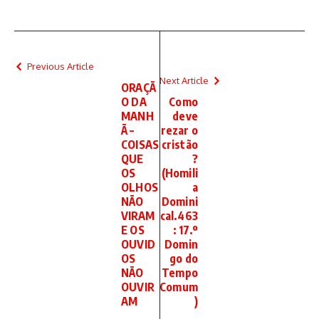
Previous Article
Next Article
ORAÇÃ
O DA
Como
MANH
deve
Ã –
rezar o
COISAS
cristão
QUE
?
OS
(Homili
OLHOS
a
NÃO
Domini
VIRAM
cal.463
E OS
: 17.º
OUVID
Domin
OS
go do
NÃO
Tempo
OUVIR
Comum
AM
)