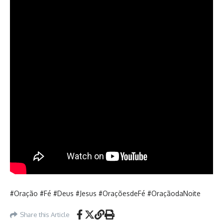
#Oração #Fé #Deus #Jesus #OraçõesdeFé #OraçãodaNoite
Share this Article