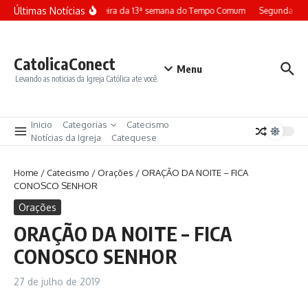
Ir para o conteúdo
Últimas Notícias
Terça-feira da 13ª semana do Tempo Comum
Segunda-fei
CatolicaConect
Menu
Levando as noticias da Igreja Católica ate você.
Inicio
Categorias
Catecismo
Notícias da Igreja
Catequese
Home
/
Catecismo
/
Orações
/
ORAÇÃO DA NOITE – FICA
CONOSCO SENHOR
Orações
ORAÇÃO DA NOITE – FICA
CONOSCO SENHOR
27 de julho de 2019