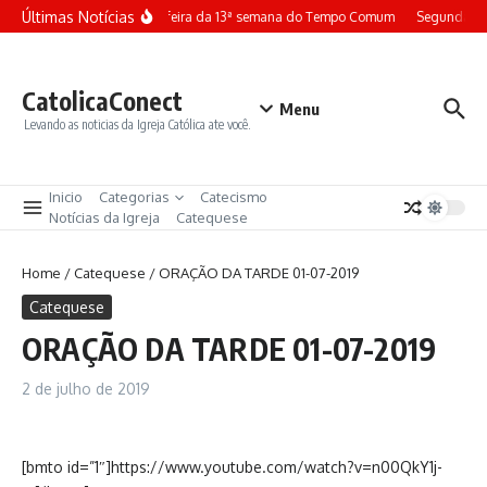
Ir para o conteúdo
Últimas Notícias
Terça-feira da 13ª semana do Tempo Comum
Segunda-fe
CatolicaConect
Menu
Levando as noticias da Igreja Católica ate você.
Inicio
Categorias
Catecismo
Notícias da Igreja
Catequese
Home
/
Catequese
/
ORAÇÃO DA TARDE 01-07-2019
Catequese
ORAÇÃO DA TARDE 01-07-2019
2 de julho de 2019
[bmto id=”1″]https://www.youtube.com/watch?v=n00QkY1j-