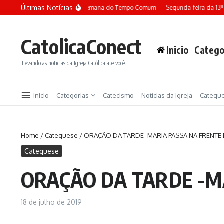
Ir para o conteúdo
Últimas Notícias
Terça-feira da 13ª semana do Tempo Comum
Segunda-feira da 13
CatolicaConect
Inicio
Catego
Levando as noticias da Igreja Católica ate você.
Inicio
Categorias
Catecismo
Notícias da Igreja
Catequ
Home
/
Catequese
/
ORAÇÃO DA TARDE -MARIA PASSA NA FRENTE 
Catequese
ORAÇÃO DA TARDE -M
18 de julho de 2019