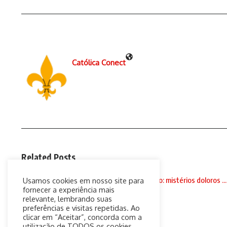
Católica Conect
Related Posts
Santo Terço às 18h, com Padre Paulo Ricardo: mistérios doloros ...
Usamos cookies em nosso site para
fornecer a experiência mais
2 de setembro de 2020
relevante, lembrando suas
preferências e visitas repetidas. Ao
clicar em “Aceitar”, concorda com a
utilização de TODOS os cookies.