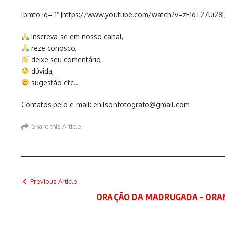
[bmto id=”1″]https://www.youtube.com/watch?v=zF1dT27Ui28
Inscreva-se em nosso canal,
reze conosco,
deixe seu comentário,
dúvida,
sugestão etc…
Contatos pelo e-mail: enilsonfotografo@gmail.com
Share this Article
Previous Article
ORAÇÃO DA MADRUGADA – ORAN