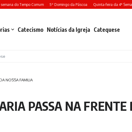
ª semana do Tempo Comum
5º Domingo da Páscoa
Quinta-feira da 4ª Sema
rias
Catecismo
Notícias da Igreja
Catequese
ese
DA NOSSA FAMILIA
ARIA PASSA NA FRENTE 