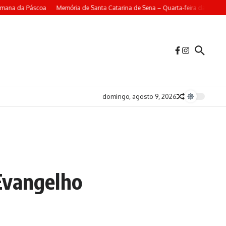
mana da Páscoa
Memória de Santa Catarina de Sena – Quarta-feira da 4ª Sem
domingo, agosto 9, 2026
Evangelho