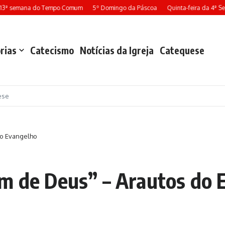
13ª semana do Tempo Comum
5º Domingo da Páscoa
Quinta-feira da 4ª Se
rias
Catecismo
Notícias da Igreja
Catequese
ese
do Evangelho
em de Deus” – Arautos do 