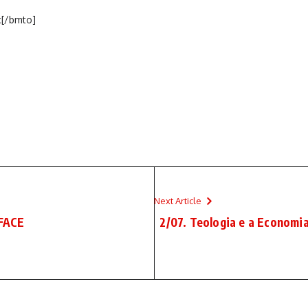
c[/bmto]
Next Article
FACE
2/07. Teologia e a Economi