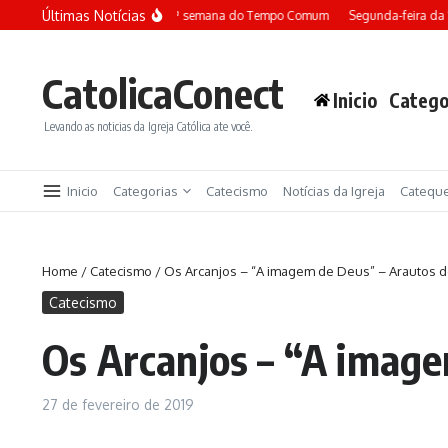
Ir para o conteúdo
Últimas Notícias
Terça-feira da 13ª semana do Tempo Comum
Segunda-feira da 
CatolicaConect
Inicio
Catego
Levando as noticias da Igreja Católica ate você.
Inicio
Categorias
Catecismo
Notícias da Igreja
Catequ
Home
/
Catecismo
/
Os Arcanjos – “A imagem de Deus” – Arautos 
Catecismo
Os Arcanjos – “A imag
27 de fevereiro de 2019