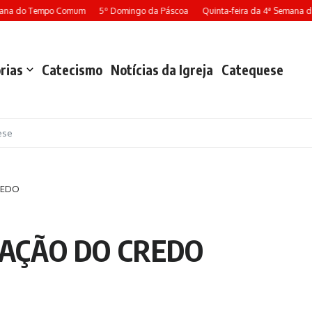
na do Tempo Comum
5º Domingo da Páscoa
Quinta-feira da 4ª Semana da P
rias
Catecismo
Notícias da Igreja
Catequese
ese
REDO
RAÇÃO DO CREDO