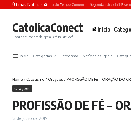
Ir para o conteúdo
Últimas Notícias
Terça-feira da 13ª semana do Tempo Comum
Segunda-feira da 13ª sema
CatolicaConect
Inicio
Catego
Levando as noticias da Igreja Católica ate você.
Inicio
Categorias
Catecismo
Notícias da Igreja
Catequ
Home
/
Catecismo
/
Orações
/
PROFISSÃO DE FÉ – ORAÇÃO DO C
Orações
PROFISSÃO DE FÉ – O
13 de julho de 2019