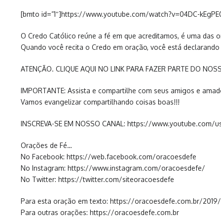
[bmto id=”1″]https://www.youtube.com/watch?v=04DC-kEgPE
O Credo Católico reúne a fé em que acreditamos, é uma das or
Quando você recita o Credo em oração, você está declarando 
ATENÇÃO. CLIQUE AQUI NO LINK PARA FAZER PARTE DO NOSS
IMPORTANTE: Assista e compartilhe com seus amigos e amad
Vamos evangelizar compartilhando coisas boas!!!
INSCREVA-SE EM NOSSO CANAL: https://www.youtube.com/use
Orações de Fé…
No Facebook: https://web.facebook.com/oracoesdefe
No Instagram: https://www.instagram.com/oracoesdefe/
No Twitter: https://twitter.com/siteoracoesdefe
Para esta oração em texto: https://oracoesdefe.com.br/2019/
Para outras orações: https://oracoesdefe.com.br