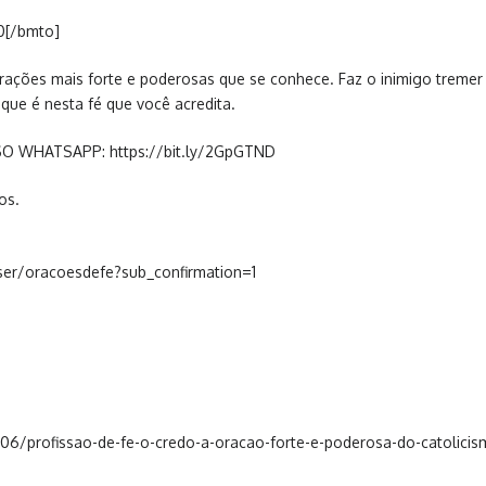
0[/bmto]
ações mais forte e poderosas que se conhece. Faz o inimigo tremer 
que é nesta fé que você acredita.
O WHATSAPP: https://bit.ly/2GpGTND
os.
r/oracoesdefe?sub_confirmation=1
06/profissao-de-fe-o-credo-a-oracao-forte-e-poderosa-do-catolicis