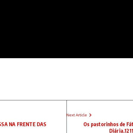
Next Article
SSA NA FRENTE DAS
Os pastorinhos de Fát
Diária.12