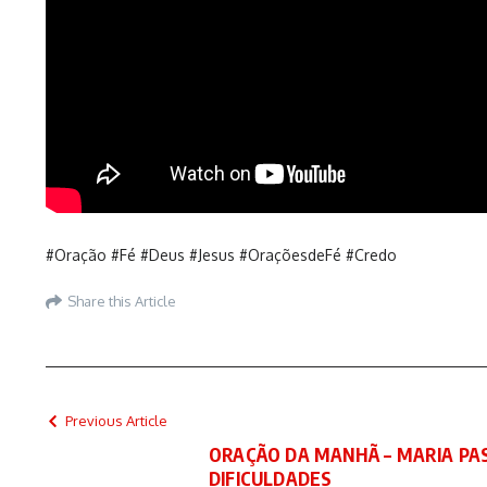
#Oração #Fé #Deus #Jesus #OraçõesdeFé #Credo
Share this Article
Previous Article
ORAÇÃO DA MANHÃ – MARIA PA
DIFICULDADES