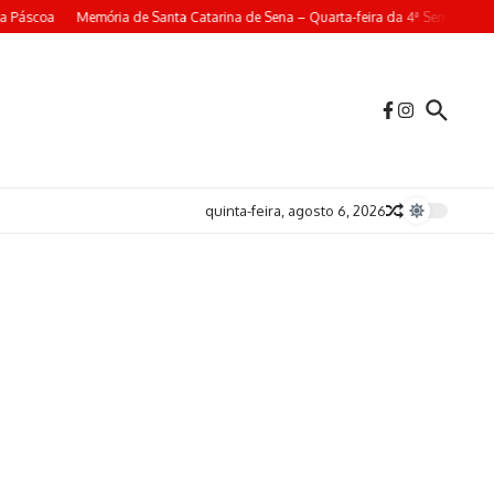
áscoa
Memória de Santa Catarina de Sena – Quarta-feira da 4ª Semana da Pá
quinta-feira, agosto 6, 2026