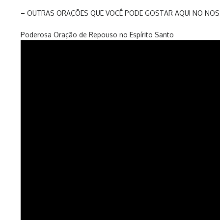
– OUTRAS ORAÇÕES QUE VOCÊ PODE GOSTAR AQUI NO NOS
Poderosa Oração de Repouso no Espírito Santo