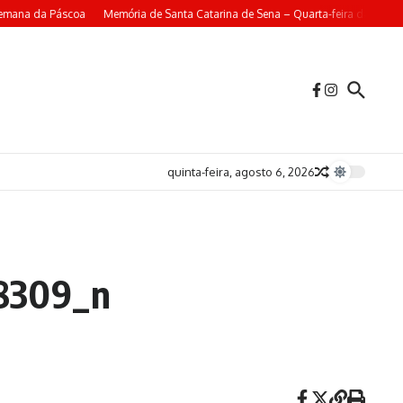
Semana da Páscoa
Memória de Santa Catarina de Sena – Quarta-feira da 4ª Se
quinta-feira, agosto 6, 2026
8309_n