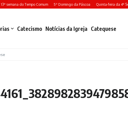
 13ª semana do Tempo Comum
5º Domingo da Páscoa
Quinta-feira da 4ª 
rias
Catecismo
Notícias da Igreja
Catequese
ese
44161_382898283947985