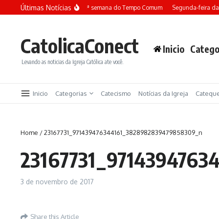
Ir para o conteúdo
Últimas Notícias
Terça-feira da 13ª semana do Tempo Comum
Segunda-feira da
CatolicaConect
Inicio
Catego
Levando as noticias da Igreja Católica ate você.
Inicio
Categorias
Catecismo
Notícias da Igreja
Catequ
Home
/
23167731_971439476344161_3828982839479858309_n
23167731_9714394763
3 de novembro de 2017
Share this Article