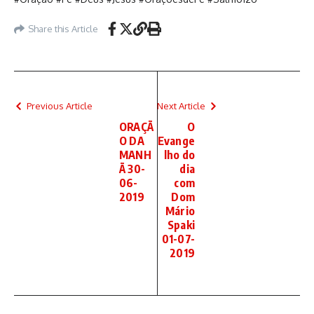
Share this Article
Previous Article
Next Article
ORAÇÃ
O
O DA
Evange
MANH
lho do
Ã 30-
dia
06-
com
2019
Dom
Mário
Spaki
01-07-
2019