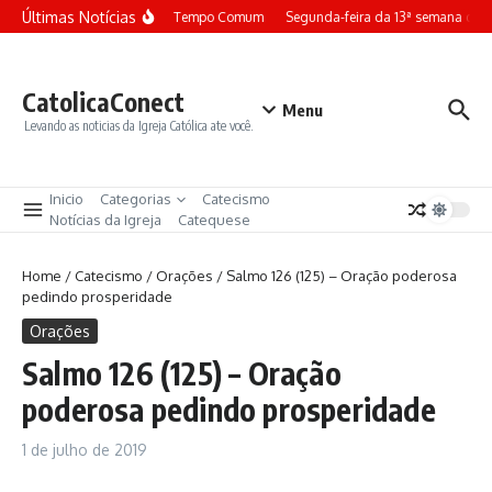
Ir para o conteúdo
Últimas Notícias
erça-feira da 13ª semana do Tempo Comum
Segunda-feira da 13ª semana do
CatolicaConect
Menu
Levando as noticias da Igreja Católica ate você.
Inicio
Categorias
Catecismo
Notícias da Igreja
Catequese
Home
/
Catecismo
/
Orações
/
Salmo 126 (125) – Oração poderosa
pedindo prosperidade
Orações
Salmo 126 (125) – Oração
poderosa pedindo prosperidade
1 de julho de 2019