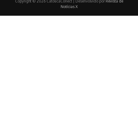
Copyright © 2026 CatolicaConect | Desenvolvido por
Revista de
Notícias X