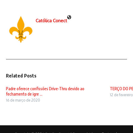
Católica Conect
Related Posts
Padre oferece confissões Drive-Thru devido ao
TERÇO DO P
fechamento de igre ...
12 de fevereir
16 de março de 2020