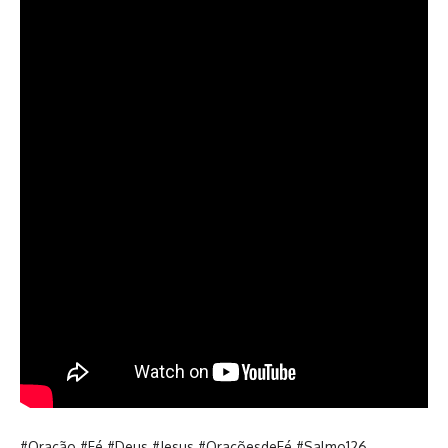
#Oração #Fé #Deus #Jesus #OraçõesdeFé #Salmo126