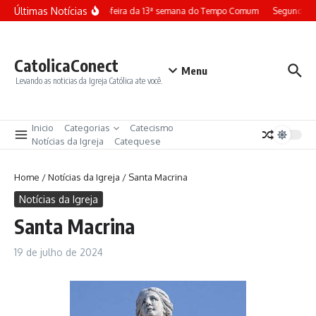
Ir para o conteúdo
Últimas Notícias
Terça-feira da 13ª semana do Tempo Comum
Segunda-fe
CatolicaConect
Menu
Levando as noticias da Igreja Católica ate você.
Inicio
Categorias
Catecismo
Notícias da Igreja
Catequese
Home
/
Notícias da Igreja
/
Santa Macrina
Notícias da Igreja
Santa Macrina
19 de julho de 2024