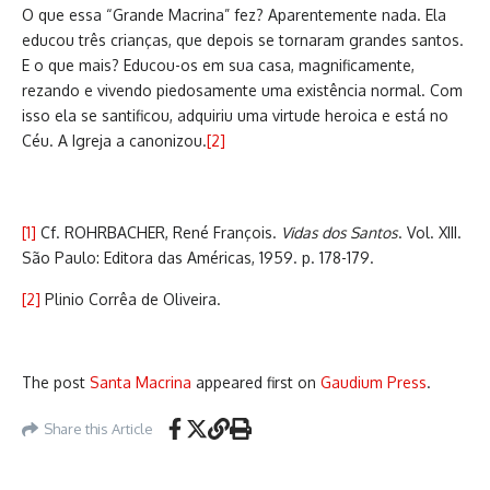
O que essa “Grande Macrina” fez? Aparentemente nada. Ela
educou três crianças, que depois se tornaram grandes santos.
E o que mais? Educou-os em sua casa, magnificamente,
rezando e vivendo piedosamente uma existência normal. Com
isso ela se santificou, adquiriu uma virtude heroica e está no
Céu. A Igreja a canonizou.
[2]
[1]
Cf. ROHRBACHER, René François.
Vidas dos Santos
. Vol. XIII.
São Paulo: Editora das Américas, 1959. p. 178-179.
[2]
Plinio Corrêa de Oliveira.
The post
Santa Macrina
appeared first on
Gaudium Press
.
Share this Article