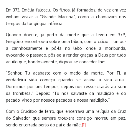
Em 373, Emélia faleceu. Os filhos, já formados, de vez em vez
vinham visitar a “Grande Macrina”, como a chamavam nos
tempos da longínqua infância.
Quando doente, já perto da morte que a levou em 379,
Gregório encontrou-a sobre uma tábua, com o cilício. Tomou-
a carinhosamente e pô-la no leito, onde a moribunda,
evocando o passado, pôs-se a render graças a Deus por tudo
aquilo que, bondosamente, dignou-se conceder-lhe:
“Senhor, Tu acabaste com o medo da morte. Por Ti, a
verdadeira vida começa quando se acaba a vida atual.
Dormimos por uns tempos, depois nos ressuscitarás ao som
da trombeta.” Depois: “Tu nos salvaste da maldição e do
pecado, vindo por nossos pecados e nossa maldição.”
Com o Crucifixo de ferro, que encerrava uma relíquia da Cruz
do Salvador, que sempre trouxera consigo, morreu em paz,
sendo enterrada perto do pai e da mãe.
[1]