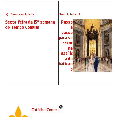
Previous Article
Next Article
Sexta-feira da 15ª semana
Passo
do Tempo Comum
a
passo
para se
casar
na
Basílic
a do
Vatican
o
Católica Conect