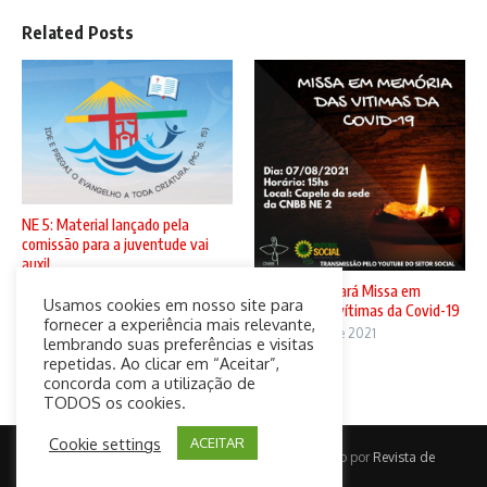
Related Posts
NE 5: Material lançado pela
comissão para a juventude vai
auxil ...
5 de agosto de 2021
CNBB N2 sediará Missa em
Usamos cookies em nosso site para
memória das vítimas da Covid-19
fornecer a experiência mais relevante,
4 de agosto de 2021
lembrando suas preferências e visitas
repetidas. Ao clicar em “Aceitar”,
concorda com a utilização de
TODOS os cookies.
Cookie settings
ACEITAR
Copyright © 2026 CatolicaConect | Desenvolvido por
Revista de
Notícias X