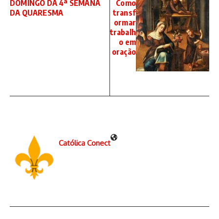
DOMINGO DA 4ª SEMANA
Como
DA QUARESMA
transf
ormar
trabalh
o em
oração
Católica Conect