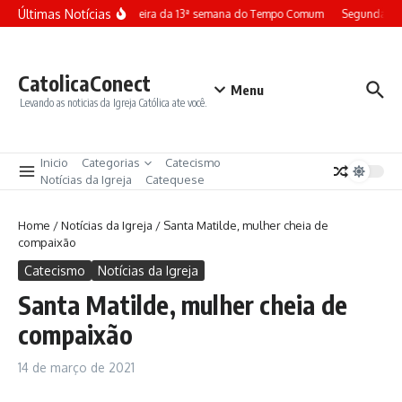
Ir para o conteúdo
Últimas Notícias
Terça-feira da 13ª semana do Tempo Comum
Segunda-fei
CatolicaConect
Menu
Levando as noticias da Igreja Católica ate você.
Inicio
Categorias
Catecismo
Notícias da Igreja
Catequese
Home
/
Notícias da Igreja
/
Santa Matilde, mulher cheia de
compaixão
Catecismo
Notícias da Igreja
Santa Matilde, mulher cheia de
compaixão
14 de março de 2021