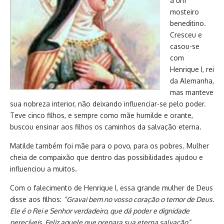
a um
mosteiro
beneditino.
Cresceu e
casou-se
com
Henrique I, rei
da Alemanha,
mas manteve
sua nobreza interior, não deixando influenciar-se pelo poder.
Teve cinco filhos, e sempre como mãe humilde e orante,
buscou ensinar aos filhos os caminhos da salvação eterna.
Matilde também foi mãe para o povo, para os pobres. Mulher
cheia de compaixão que dentro das possibilidades ajudou e
influenciou a muitos.
Com o falecimento de Henrique I, essa grande mulher de Deus
disse aos filhos:
“Gravai bem no vosso coração o temor de Deus.
Ele é o Rei e Senhor verdadeiro, que dá poder e dignidade
perecíveis. Feliz aquele que prepara sua eterna salvação”.