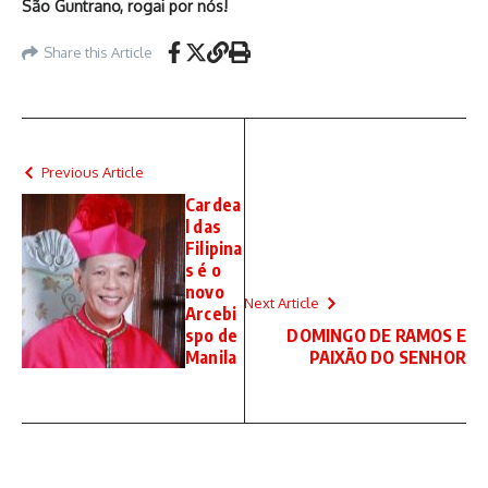
São Guntrano, rogai por nós!
Share this Article
Previous Article
Cardea
l das
Filipina
s é o
novo
Next Article
Arcebi
spo de
DOMINGO DE RAMOS E
Manila
PAIXÃO DO SENHOR