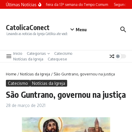
Ir para o conteúdo
Últimas Notícias
Terça-feira da 13ª semana do Tempo Comum
Segunda-fe
CatolicaConect
Menu
Levando as noticias da Igreja Católica ate você.
Inicio
Categorias
Catecismo
Notícias da Igreja
Catequese
Home
/
Notícias da Igreja
/
São Guntrano, governou na justiça
Catecismo
Notícias da Igreja
São Guntrano, governou na justiça
28 de março de 2021