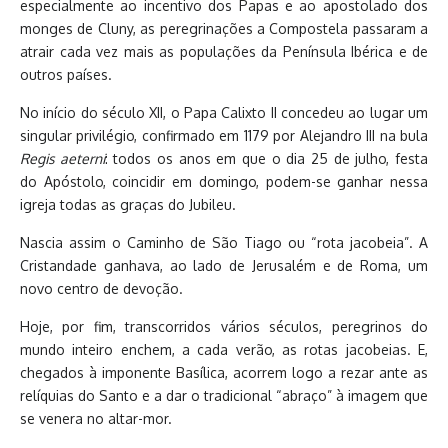
especialmente ao incentivo dos Papas e ao apostolado dos
monges de Cluny, as peregrinações a Compostela passaram a
atrair cada vez mais as populações da Península Ibérica e de
outros países.
No início do século XII, o Papa Calixto II concedeu ao lugar um
singular privilégio, confirmado em 1179 por Alejandro III na bula
Regis aeterni
: todos os anos em que o dia 25 de julho, festa
do Apóstolo, coincidir em domingo, podem-se ganhar nessa
igreja todas as graças do Jubileu.
Nascia assim o Caminho de São Tiago ou “rota jacobeia”. A
Cristandade ganhava, ao lado de Jerusalém e de Roma, um
novo centro de devoção.
Hoje, por fim, transcorridos vários séculos, peregrinos do
mundo inteiro enchem, a cada verão, as rotas jacobeias. E,
chegados à imponente Basílica, acorrem logo a rezar ante as
relíquias do Santo e a dar o tradicional “abraço” à imagem que
se venera no altar-mor.