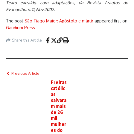
Texto extraído, com adaptações, da Revista Arautos do
Evangelho, n. 11, Nov 2002.
The post
São Tiago Maior: Apóstolo e mártir
appeared first on
Gaudium Press
.
Share this Article
Previous Article
Freiras
católic
as
salvara
m mais
de 26
mil
mulher
es do