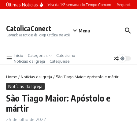
Ir para o conteúdo
Últimas Notícias
Terça-feira da 13ª semana do Tempo Comum
Segunda-fe
CatolicaConect
Menu
Levando as noticias da Igreja Católica ate você.
Inicio
Categorias
Catecismo
Notícias da Igreja
Catequese
Home
/
Notícias da Igreja
/
São Tiago Maior: Apóstolo e mártir
Notícias da Igreja
São Tiago Maior: Apóstolo e
mártir
25 de julho de 2022