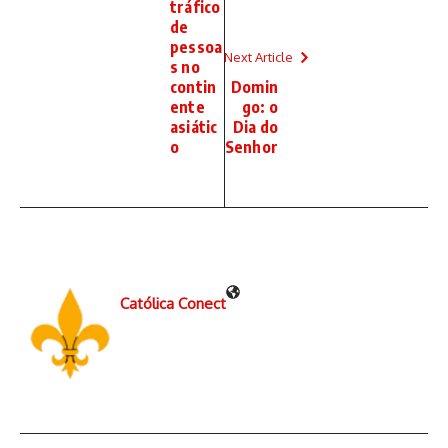
tráfico
de
pessoa
Next Article
s no
contin
Domin
ente
go: o
asiátic
Dia do
o
Senhor
Católica Conect