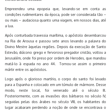
Empreendeu uma epopeia que, levando-se em conta as
condições rudimentares da época, pode ser considerada tão –
ou mais – audaciosa quanto uma viagem, em nossos dias, até
a lua.
Após conturbada travessia marítima, o apóstolo desembarcou
na Ria de Arousa e passou sete anos levando a palavra do
Divino Mestre àquelas regiões. Depois da execução de Santo
Estevão, diácono grego e fervoroso pregador cristão, voltou a
Jerusalém, onde foi preso por ordem de Herodes, que mandou
matá-lo à espada no ano 44. Tornou-se assim o primeiro
mártir entre os apóstolos.
Logo após o glorioso martírio, o corpo do santo foi levado
para a Espanha e colocado em um túmulo de mármore. Desse
modo, neste local, foi venerado até o século III.
Posteriormente, com as invasões dos bárbaros no século IV,
seguidas pelas dos árabes no século VIII, os habitantes do
lugar acabaram perdendo a noção de onde se encontrava o