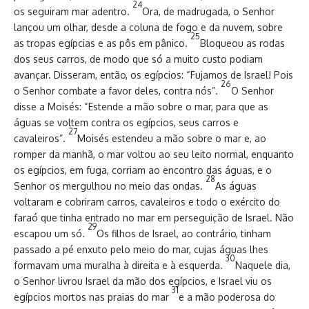
24
os seguiram mar adentro.
Ora, de madrugada, o Senhor
lançou um olhar, desde a coluna de fogo e da nuvem, sobre
25
as tropas egípcias e as pôs em pânico.
Bloqueou as rodas
dos seus carros, de modo que só a muito custo podiam
avançar. Disseram, então, os egípcios: “Fujamos de Israel! Pois
26
o Senhor combate a favor deles, contra nós”.
O Senhor
disse a Moisés: “Estende a mão sobre o mar, para que as
águas se voltem contra os egípcios, seus carros e
27
cavaleiros”.
Moisés estendeu a mão sobre o mar e, ao
romper da manhã, o mar voltou ao seu leito normal, enquanto
os egípcios, em fuga, corriam ao encontro das águas, e o
28
Senhor os mergulhou no meio das ondas.
As águas
voltaram e cobriram carros, cavaleiros e todo o exército do
faraó que tinha entrado no mar em perseguição de Israel. Não
29
escapou um só.
Os filhos de Israel, ao contrário, tinham
passado a pé enxuto pelo meio do mar, cujas águas lhes
30
formavam uma muralha à direita e à esquerda.
Naquele dia,
o Senhor livrou Israel da mão dos egípcios, e Israel viu os
31
egípcios mortos nas praias do mar
e a mão poderosa do