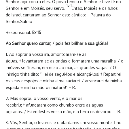
Senhor agir contra eles. O povo temeu o Senhor e teve fé no
15,1
Senhor e em Moisés, seu servo.
Então, Moisés e os filhos
de Israel cantaram ao Senhor este cântico: – Palavra do
Senhor.Salmo
Responsorial:
Ex 15
Ao Senhor quero cantar, / pois fez brilhar a sua glória!
1. Ao soprar a vossa ira, amontoaram-se as
águas, † levantaram-se as ondas e formaram uma muralha, / e
imóveis se fizeram, em meio ao mar, as grandes vagas. / O
inimigo tinha dito: “Hei de segui-los e alcançá-los! † Repartirei
os seus despojos e minha alma saciarei; / arrancarei da minha
espada e minha mão os matará!” – R.
2. Mas soprou o vosso vento, e o mar os
recobriu; † afundaram como chumbo entre as águas
agitadas. / Estendestes vossa mão, e a terra os devorou. – R.
3. Vós, Senhor, o levareis e o plantareis em vosso monte, † no