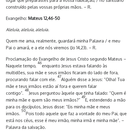
lugar que preparastes para a vossa habitação, / no santuário
construído pelas vossas próprias mãos. – R.
Evangelho:
Mateus 12,46-50
Aleluia, aleluia, aleluia.
Quem me ama, realmente, guardará minha Palavra / e meu
Pai o amará, e a ele nós viremos (Jo 14,23). – R.
Proclamação do Evangelho de Jesus Cristo segundo Mateus –
46
Naquele tempo,
enquanto Jesus estava falando às
multidões, sua mãe e seus irmãos ficaram do lado de fora,
47
procurando falar com ele.
Alguém disse a Jesus: “Olha! Tua
mãe e teus irmãos estão aí fora e querem falar
48
contigo”.
Jesus perguntou àquele que tinha falado: “Quem é
49
minha mãe e quem são meus irmãos?”
E, estendendo a mão
para os discípulos, Jesus disse: “Eis minha mãe e meus
50
irmãos.
Pois todo aquele que faz a vontade do meu Pai, que
está nos céus, esse é meu irmão, minha irmã e minha mãe”. –
Palavra da salvação.