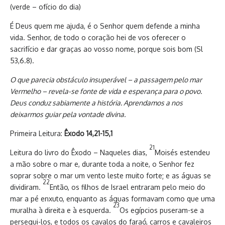
(verde – ofício do dia)
É Deus quem me ajuda, é o Senhor quem defende a minha
vida. Senhor, de todo o coração hei de vos oferecer o
sacrifício e dar graças ao vosso nome, porque sois bom (Sl
53,6.8).
O que parecia obstáculo insuperável – a passagem pelo mar
Vermelho – revela-se fonte de vida e esperança para o povo.
Deus conduz sabiamente a história. Aprendamos a nos
deixarmos guiar pela vontade divina.
Primeira Leitura:
Êxodo 14,21-15,1
21
Leitura do livro do Êxodo – Naqueles dias,
Moisés estendeu
a mão sobre o mar e, durante toda a noite, o Senhor fez
soprar sobre o mar um vento leste muito forte; e as águas se
22
dividiram.
Então, os filhos de Israel entraram pelo meio do
mar a pé enxuto, enquanto as águas formavam como que uma
23
muralha à direita e à esquerda.
Os egípcios puseram-se a
persegui-los, e todos os cavalos do faraó, carros e cavaleiros