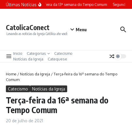
Ir para o conteúdo
Últimas Notícias
Terça-feira da 13ª semana do Tempo Comum
Segunda-fe
CatolicaConect
Menu
Levando as noticias da Igreja Católica ate você.
Inicio
Categorias
Catecismo
Notícias da Igreja
Catequese
Home
/
Notícias da Igreja
/
Terça-feira da 16ª semana do Tempo
Comum
Catecismo
Notícias da Igreja
Terça-feira da 16ª semana do
Tempo Comum
20 de julho de 2021