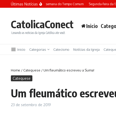
Ir para o conteúdo
Últimas Notícias
Terça-feira da 13ª semana do Tempo Comum
Segunda-feira da 
CatolicaConect
Inicio
Catego
Levando as noticias da Igreja Católica ate você.
Inicio
Categorias
Catecismo
Notícias da Igreja
Catequ
Home
/
Catequese
/
Um fleumático escreveu a Suma!
Catequese
Um fleumático escreve
23 de setembro de 2019