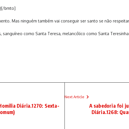
Q[/bmto]
nto. Mas ninguém também vai conseguir ser santo se não respeitar
ás, sanguíneo como Santa Teresa, melancólico como Santa Teresinh
Next Article
Homilia Diária.1270: Sexta-
A sabedoria foi ju
 Comum)
Diária.1268: Qu