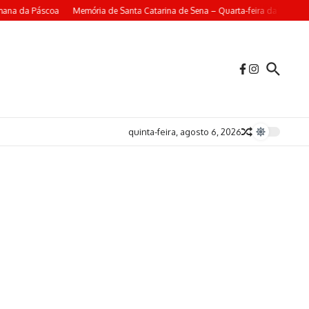
mana da Páscoa
Memória de Santa Catarina de Sena – Quarta-feira da 4ª Sema
quinta-feira, agosto 6, 2026