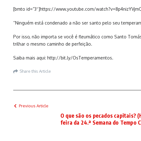
[bmto id=”3″]https://www.youtube.com/watch?v=8p4nizYVjm
“Ninguém está condenado a não ser santo pelo seu temperame
Por isso, não importa se você é fleumático como Santo Tom
trilhar o mesmo caminho de perfeição.
Saiba mais aqui: http://bit.ly/OsTemperamentos.
Share this Article
Previous Article
O que são os pecados capitais? (
feira da 24.ª Semana do Tempo