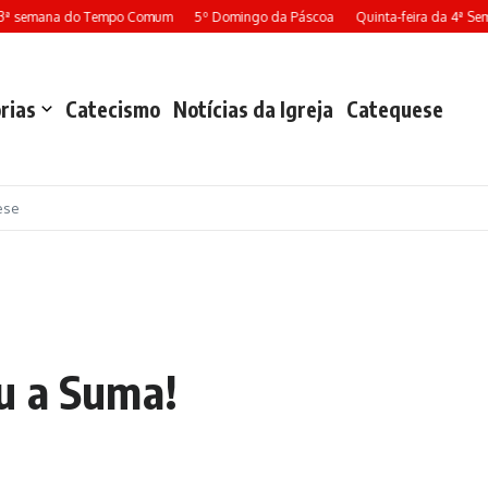
13ª semana do Tempo Comum
5º Domingo da Páscoa
Quinta-feira da 4ª Se
rias
Catecismo
Notícias da Igreja
Catequese
ese
u a Suma!