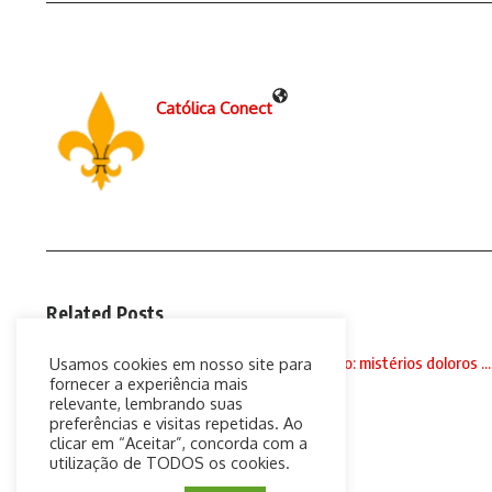
Católica Conect
Related Posts
Santo Terço às 18h, com Padre Paulo Ricardo: mistérios doloros ...
Usamos cookies em nosso site para
fornecer a experiência mais
2 de setembro de 2020
relevante, lembrando suas
preferências e visitas repetidas. Ao
clicar em “Aceitar”, concorda com a
utilização de TODOS os cookies.